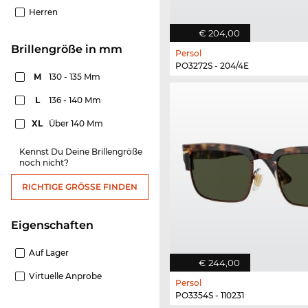
Herren
€ 204,00
Brillengröße in mm
Persol
PO3272S - 204/4E
M
130 - 135 Mm
L
136 - 140 Mm
XL
Über 140 Mm
Kennst Du Deine Brillengröße
noch nicht?
RICHTIGE GRÖSSE FINDEN
Eigenschaften
Auf Lager
€ 244,00
Virtuelle Anprobe
Persol
PO3354S - 110231