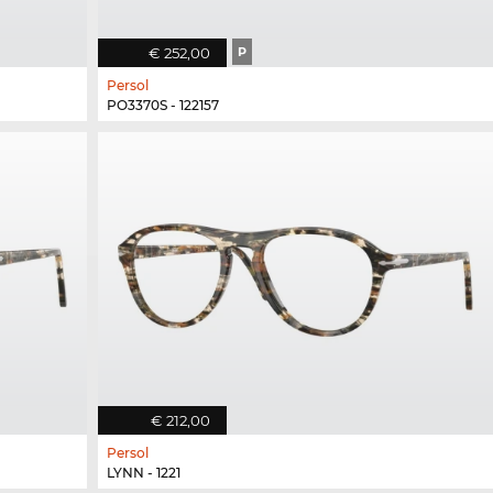
€ 252,00
P
Persol
PO3370S - 122157
€ 212,00
Persol
LYNN - 1221