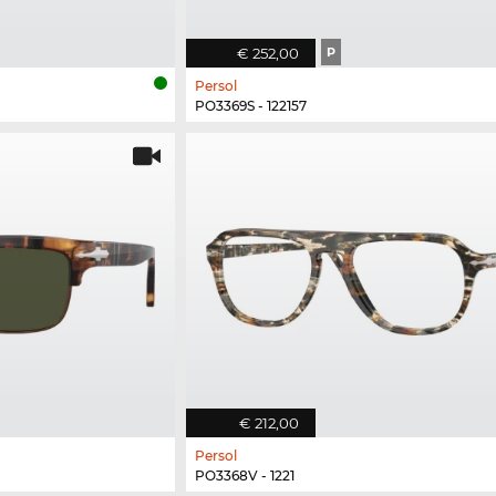
€ 252,00
P
Persol
PO3369S - 122157
€ 212,00
Persol
PO3368V - 1221