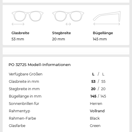
Glasbreite
Stegbreite
Bügellänge
53 mm
20 mm
145 mm
PO 3272S Modell-Informationen
Verfügbare Größen
L
/
L
Glasbreite in mm
53
/
55
Stegbreite in mm
20
/
20
Bügellänge in mm
145
/
145
Sonnenbrillen für
Herren
Rahmentyp
Vollrand
Rahmen-Farbe
Black
Glasfarbe
Green