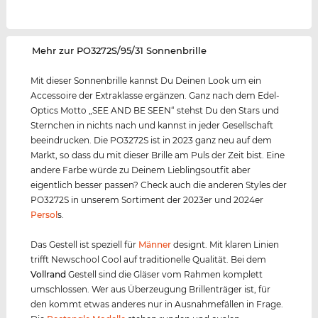
‌Mehr zur PO3272S/95/31 Sonnenbrille
Mit dieser Sonnenbrille kannst Du Deinen Look um ein
Accessoire der Extraklasse ergänzen. Ganz nach dem Edel-
Optics Motto „SEE AND BE SEEN“ stehst Du den Stars und
Sternchen in nichts nach und kannst in jeder Gesellschaft
beeindrucken. Die PO3272S ist in 2023 ganz neu auf dem
Markt, so dass du mit dieser Brille am Puls der Zeit bist. Eine
andere Farbe würde zu Deinem Lieblingsoutfit aber
eigentlich besser passen? Check auch die anderen Styles der
PO3272S in unserem Sortiment der 2023er und 2024er
Persol
s.
Das Gestell ist speziell für
Männer
designt. Mit klaren Linien
trifft Newschool Cool auf traditionelle Qualität. Bei dem
Vollrand
Gestell sind die Gläser vom Rahmen komplett
umschlossen. Wer aus Überzeugung Brillenträger ist, für
den kommt etwas anderes nur in Ausnahmefällen in Frage.