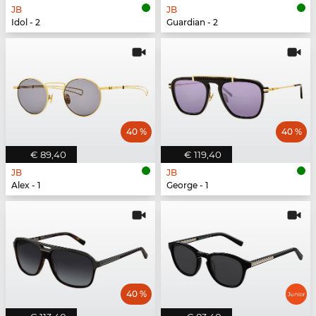
JB
JB
Idol - 2
Guardian - 2
40 %
40 %
€ 89,40
€ 119,40
JB
JB
Alex - 1
George - 1
40 %