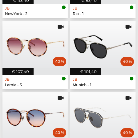
€ 113,40
€ 83,40
JB
JB
NewYork - 2
Rio - 1
40 %
40 %
€ 107,40
€ 101,40
JB
JB
Lamia - 3
Munich - 1
40 %
40 %