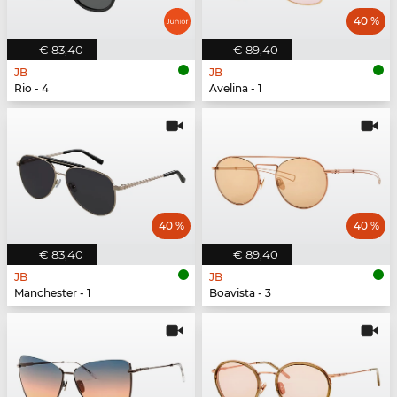
40 %
€ 83,40
€ 89,40
JB
JB
Rio - 4
Avelina - 1
40 %
40 %
€ 83,40
€ 89,40
JB
JB
Manchester - 1
Boavista - 3