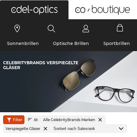
0
Sonnenbrillen
Optische Brillen
Sportbrillen
CELEBRITYBRANDS VERSPIEGELTE
GLÄSER
Filter
Alle CelebrityBrands Marken
38
Verspiegelte Gläser