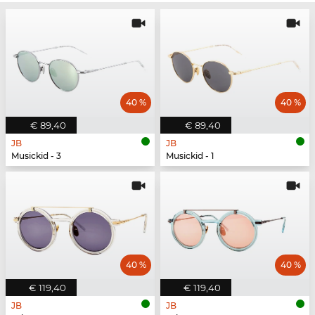
40 %
40 %
€ 89,40
€ 89,40
JB
JB
Musickid - 3
Musickid - 1
40 %
40 %
€ 119,40
€ 119,40
JB
JB