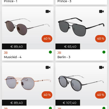
Prince - 1
Prince - 3
40 %
40 %
€ 89,40
€ 65,40
JB
JB
Musickid - 4
Berlin - 3
40 %
40 %
€ 89,40
€ 107,40
JB
JB