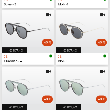
Soley - 3
Idol - 4
40 %
40 %
€ 107,40
€ 107,40
JB
JB
Guardian - 4
Idol - 1
40 %
40 %
€ 107,40
€ 107,40