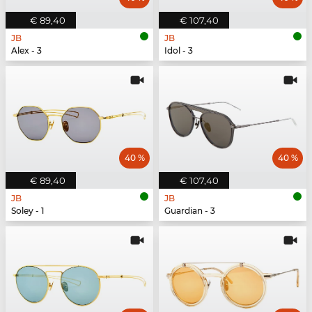
€ 89,40
€ 107,40
JB
JB
Alex - 3
Idol - 3
40 %
40 %
€ 89,40
€ 107,40
JB
JB
Soley - 1
Guardian - 3