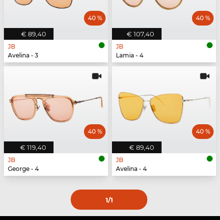
40 %
40 %
€ 89,40
€ 107,40
JB
JB
Avelina - 3
Lamia - 4
40 %
40 %
€ 119,40
€ 89,40
JB
JB
George - 4
Avelina - 4
1
/1