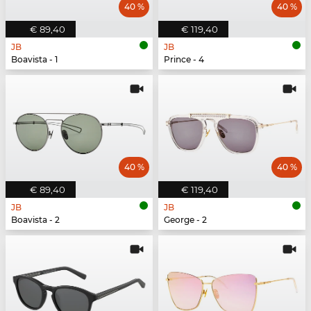
40 %
40 %
€ 89,40
€ 119,40
JB
JB
Boavista - 1
Prince - 4
40 %
40 %
€ 89,40
€ 119,40
JB
JB
Boavista - 2
George - 2