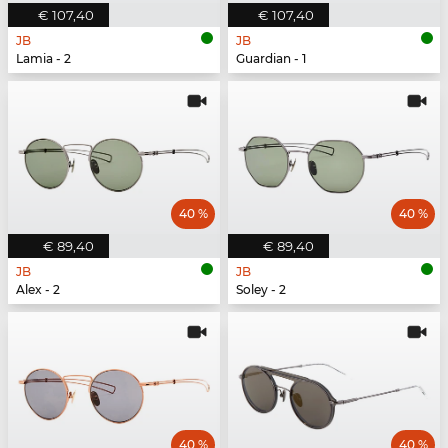
€ 107,40
€ 107,40
JB
JB
Lamia - 2
Guardian - 1
40 %
40 %
€ 89,40
€ 89,40
JB
JB
Alex - 2
Soley - 2
40 %
40 %