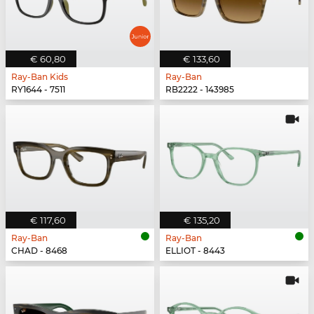
€ 60,80
€ 133,60
Ray-Ban Kids
Ray-Ban
RY1644 - 7511
RB2222 - 143985
€ 117,60
€ 135,20
Ray-Ban
Ray-Ban
CHAD - 8468
ELLIOT - 8443