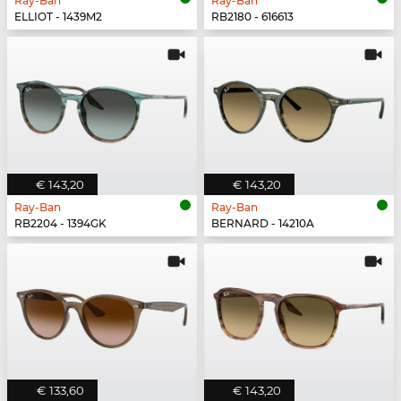
Ray-Ban
Ray-Ban
ELLIOT - 1439M2
RB2180 - 616613
€ 143,20
€ 143,20
Ray-Ban
Ray-Ban
RB2204 - 1394GK
BERNARD - 14210A
€ 133,60
€ 143,20