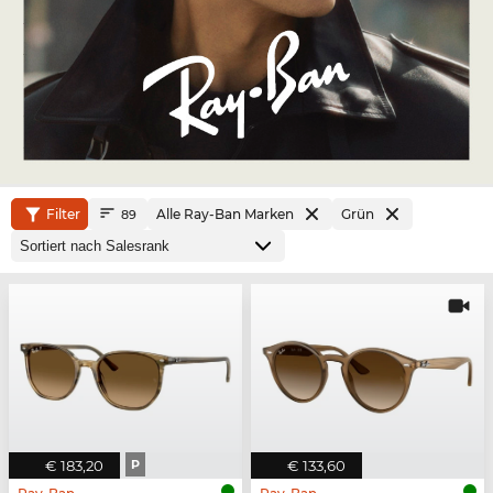
Filter
Alle Ray-Ban Marken
Grün
89
€ 183,20
P
€ 133,60