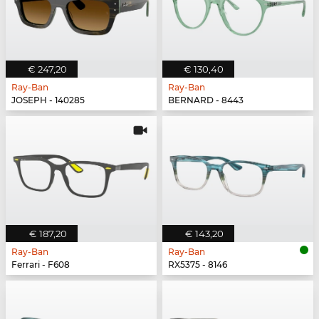
€ 247,20
€ 130,40
Ray-Ban
Ray-Ban
JOSEPH - 140285
BERNARD - 8443
€ 187,20
€ 143,20
Ray-Ban
Ray-Ban
Ferrari - F608
RX5375 - 8146