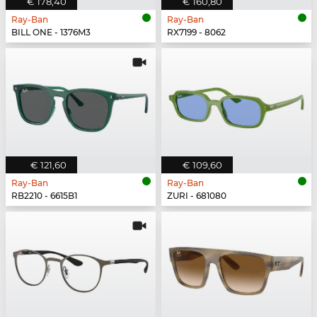
€ 178,40
€ 160,80
Ray-Ban
Ray-Ban
BILL ONE - 1376M3
RX7199 - 8062
€ 121,60
€ 109,60
Ray-Ban
Ray-Ban
RB2210 - 6615B1
ZURI - 681080