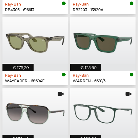
Ray-Ban
Ray-Ban
RB4305 - 616613
RB2203 - 13920A
€ 175,20
€ 125,60
Ray-Ban
Ray-Ban
WAYFARER - 68694E
WARREN - 6681/3