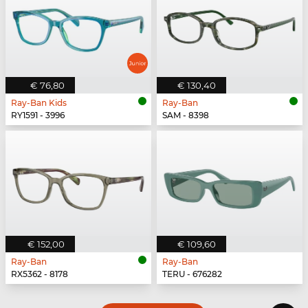
€ 76,80
€ 130,40
Ray-Ban Kids
Ray-Ban
RY1591 - 3996
SAM - 8398
€ 152,00
€ 109,60
Ray-Ban
Ray-Ban
RX5362 - 8178
TERU - 676282