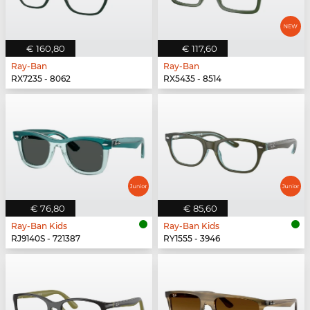
€ 160,80
€ 117,60
Ray-Ban
Ray-Ban
RX7235 - 8062
RX5435 - 8514
€ 76,80
€ 85,60
Ray-Ban Kids
Ray-Ban Kids
RJ9140S - 721387
RY1555 - 3946