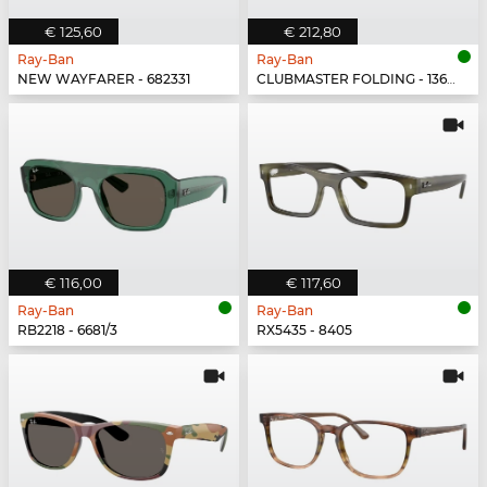
€ 125,60
€ 212,80
Ray-Ban
Ray-Ban
NEW WAYFARER - 682331
CLUBMASTER FOLDING - 136885
€ 116,00
€ 117,60
Ray-Ban
Ray-Ban
RB2218 - 6681/3
RX5435 - 8405