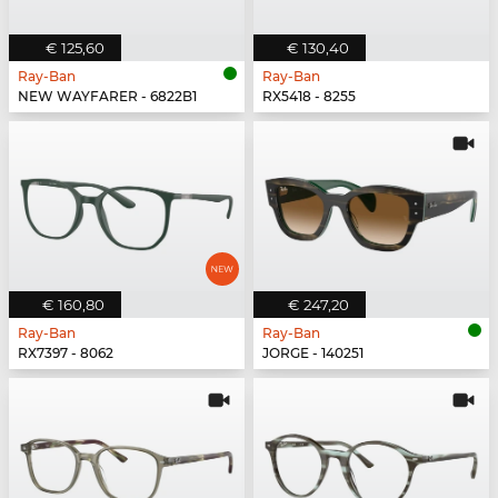
€ 125,60
€ 130,40
Ray-Ban
Ray-Ban
NEW WAYFARER - 6822B1
RX5418 - 8255
€ 160,80
€ 247,20
Ray-Ban
Ray-Ban
RX7397 - 8062
JORGE - 140251