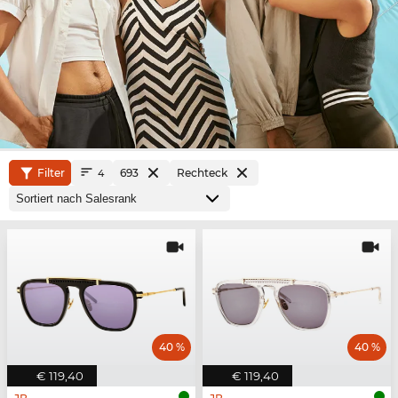
Filter
693
Rechteck
4
40 %
40 %
€ 119,40
€ 119,40