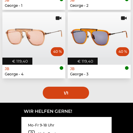
JB
JB
George - 1
George - 2
40 %
40 %
€ 119,40
€ 119,40
JB
JB
George - 4
George - 3
1
/1
WIR HELFEN GERNE!
Mo-Fr 9-18 Uhr