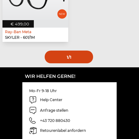
€ 499,00
Ray-Ban Meta
SKYLER - 601/1M
1
/1
WIR HELFEN GERNE!
Mo-Fr 9-18 Uhr
Help Center
Anfrage stellen
+43 720 880430
Retourenlabel anfordern