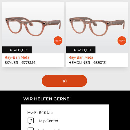
€ 499,00
€ 499,00
Ray-Ban Meta
Ray-Ban Meta
SKYLER - 6778M4
HEADLINER - 68901Z
1
/1
WIR HELFEN GERNE!
Mo-Fr 9-18 Uhr
Help Center