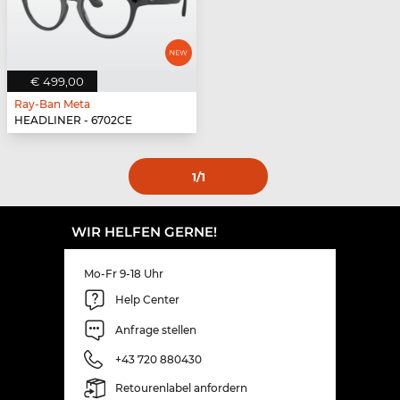
€ 499,00
Ray-Ban Meta
HEADLINER - 6702CE
1
/1
WIR HELFEN GERNE!
Mo-Fr 9-18 Uhr
Help Center
Anfrage stellen
+43 720 880430
Retourenlabel anfordern