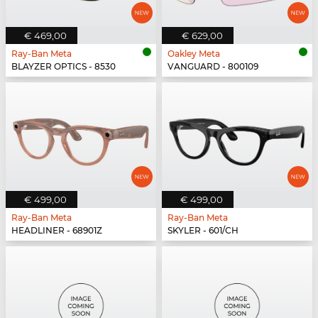
€ 469,00
€ 629,00
Ray-Ban Meta
Oakley Meta
BLAYZER OPTICS - 8530
VANGUARD - 800109
€ 499,00
€ 499,00
Ray-Ban Meta
Ray-Ban Meta
HEADLINER - 68901Z
SKYLER - 601/CH