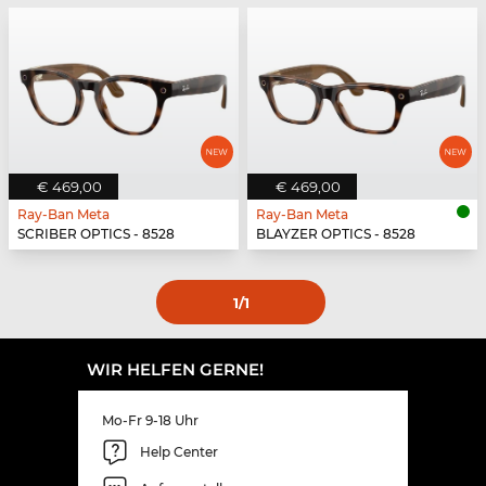
€ 469,00
€ 469,00
Ray-Ban Meta
Ray-Ban Meta
SCRIBER OPTICS - 8528
BLAYZER OPTICS - 8528
1
/1
WIR HELFEN GERNE!
Mo-Fr 9-18 Uhr
Help Center