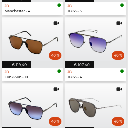
JB
JB
Manchester - 4
JB 65 - 3
40 %
40 %
€ 119,40
€ 107,40
JB
JB
Funk-Sun - 10
JB 65 - 4
40 %
40 %