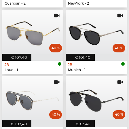
Guardian - 2
NewYork - 2
40 %
40 %
€ 107,40
€ 101,40
JB
JB
Loud - 1
Munich - 1
40 %
40 %
€ 107,40
€ 83,40