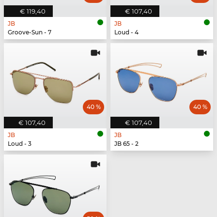
€ 119,40
€ 107,40
JB
JB
Groove-Sun - 7
Loud - 4
40 %
40 %
€ 107,40
€ 107,40
JB
JB
Loud - 3
JB 65 - 2