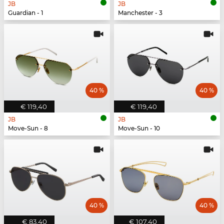
JB
JB
Guardian - 1
Manchester - 3
40 %
40 %
€ 119,40
€ 119,40
JB
JB
Move-Sun - 8
Move-Sun - 10
40 %
40 %
€ 83,40
€ 107,40