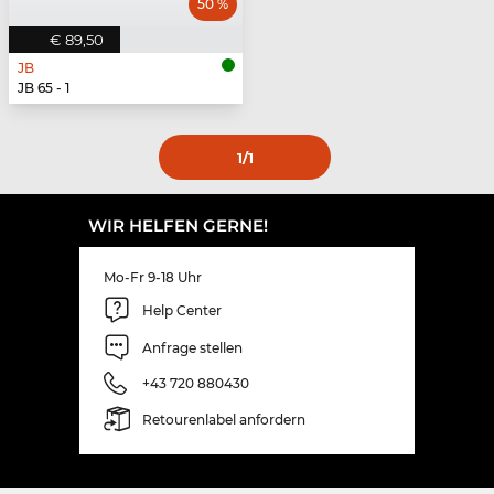
50 %
€ 89,50
JB
JB 65 - 1
1
/1
WIR HELFEN GERNE!
Mo-Fr 9-18 Uhr
Help Center
Anfrage stellen
+43 720 880430
Retourenlabel anfordern