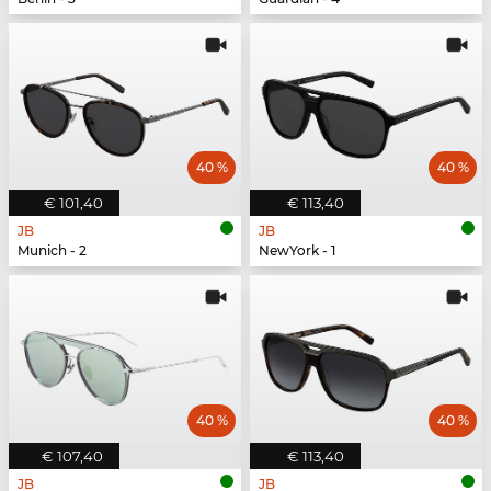
40 %
40 %
€ 101,40
€ 113,40
JB
JB
Munich - 2
NewYork - 1
40 %
40 %
€ 107,40
€ 113,40
JB
JB