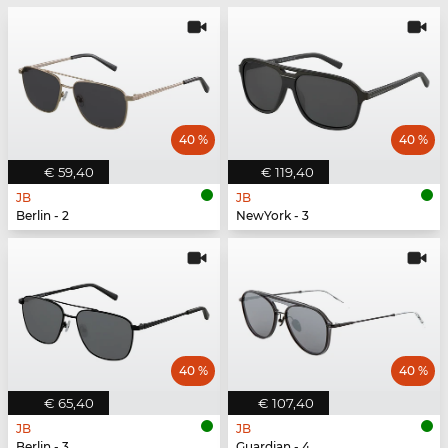
40 %
40 %
€ 59,40
€ 119,40
JB
JB
Berlin - 2
NewYork - 3
40 %
40 %
€ 65,40
€ 107,40
JB
JB
Berlin - 3
Guardian - 4