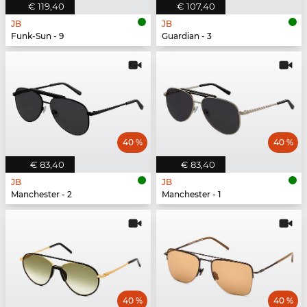
€ 119,40
€ 107,40
JB
JB
Funk-Sun - 9
Guardian - 3
40 %
40 %
€ 83,40
€ 83,40
JB
JB
Manchester - 2
Manchester - 1
40 %
40 %