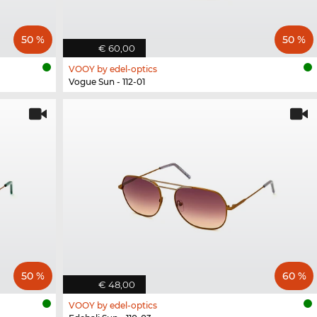
50 %
50 %
€ 60,00
VOOY by edel-optics
Vogue Sun - 112-01
50 %
60 %
€ 48,00
VOOY by edel-optics