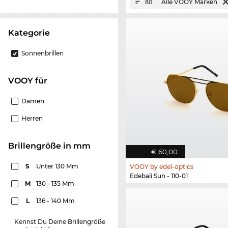
Alle VOOY Marken
80
Kategorie
Sonnenbrillen
VOOY für
Damen
Herren
Brillengröße in mm
€ 60,00
S
Unter 130 Mm
VOOY by edel-optics
Edebali Sun - 110-01
M
130 - 135 Mm
L
136 - 140 Mm
Kennst Du Deine Brillengröße