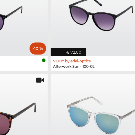
40 %
€ 72,00
VOOY by edel-optics
Afterwork Sun - 100-02