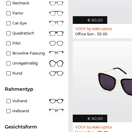
Rechteck
Panto
€ 60,00
Cat-Eye
VOOY by edel-optics
Quadratisch
Office Sun - 113-05
Pilot
Browline-Fassung
Unregelmäßig
Rund
Rahmentyp
Vollrand
Halbrand
€ 60,00
Gesichtsform
VOOY by edel-optics