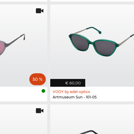
50 %
€ 60,00
VOOY by edel-optics
Artmuseum Sun - 101-05