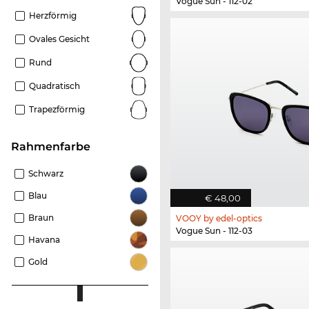
Vogue Sun - 112-02
Herzförmig
Ovales Gesicht
Rund
Quadratisch
Trapezförmig
Rahmenfarbe
Schwarz
Blau
€ 48,00
Braun
VOOY by edel-optics
Vogue Sun - 112-03
Havana
Gold