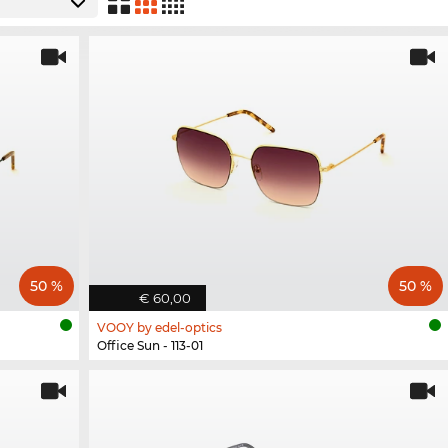
50 %
50 %
€ 60,00
VOOY by edel-optics
Office Sun - 113-01