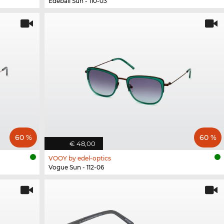
Edebali Sun - 110-03
60 %
60 %
€ 48,00
VOOY by edel-optics
Vogue Sun - 112-06