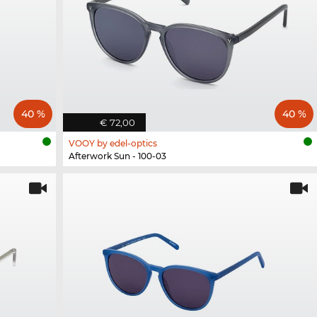
40 %
40 %
€ 72,00
VOOY by edel-optics
Afterwork Sun - 100-03