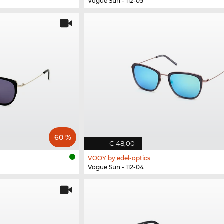
Vogue Sun - 112-05
60 %
€ 48,00
VOOY by edel-optics
Vogue Sun - 112-04