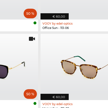
50 %
€ 60,00
VOOY by edel-optics
Office Sun - 113-06
50 %
€ 60,00
VOOY by edel-optics