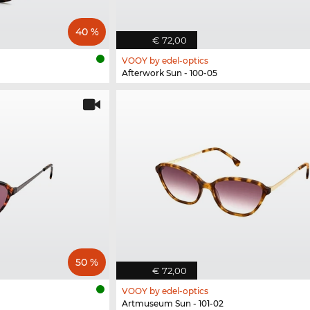
40 %
€ 72,00
VOOY by edel-optics
Afterwork Sun - 100-05
50 %
€ 72,00
VOOY by edel-optics
Artmuseum Sun - 101-02