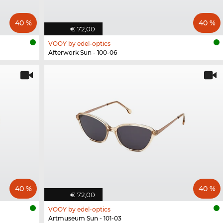
40 %
40 %
€ 72,00
VOOY by edel-optics
Afterwork Sun - 100-06
40 %
40 %
€ 72,00
VOOY by edel-optics
Artmuseum Sun - 101-03