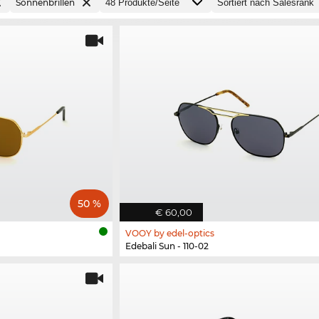
Sonnenbrillen
50 %
€ 60,00
VOOY by edel-optics
Edebali Sun - 110-02