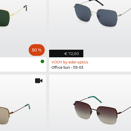
50 %
€ 72,00
VOOY by edel-optics
Office Sun - 113-03