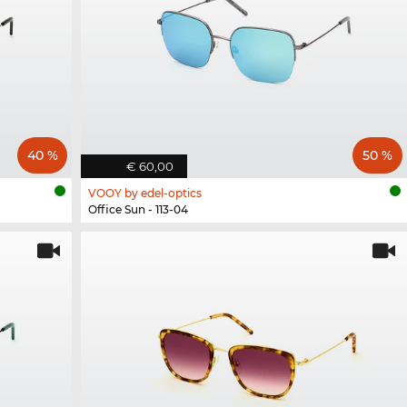
40 %
50 %
€ 60,00
VOOY by edel-optics
Office Sun - 113-04