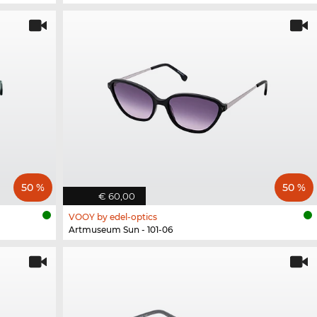
50 %
50 %
€ 60,00
VOOY by edel-optics
Artmuseum Sun - 101-06