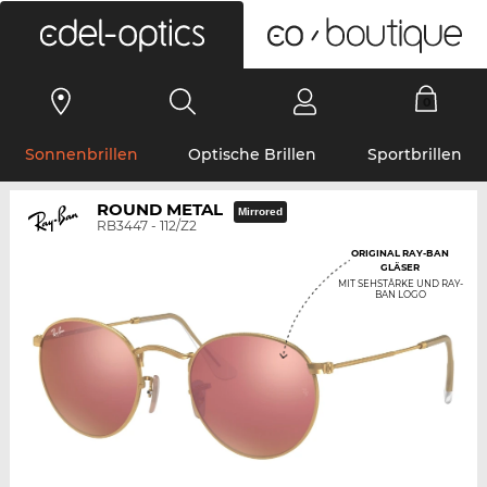
0
Sonnenbrillen
Optische Brillen
Sportbrillen
ROUND METAL
Mirrored
RB3447 - 112/Z2
ORIGINAL RAY-BAN
GLÄSER
MIT SEHSTÄRKE UND RAY-
BAN LOGO