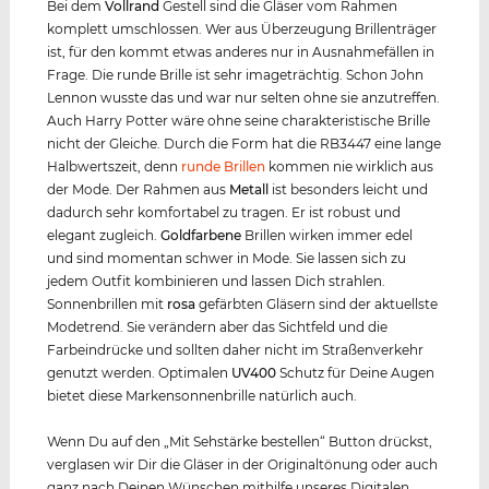
Bei dem
Vollrand
Gestell sind die Gläser vom Rahmen
komplett umschlossen. Wer aus Überzeugung Brillenträger
ist, für den kommt etwas anderes nur in Ausnahmefällen in
Frage. Die runde Brille ist sehr imageträchtig. Schon John
Lennon wusste das und war nur selten ohne sie anzutreffen.
Auch Harry Potter wäre ohne seine charakteristische Brille
nicht der Gleiche. Durch die Form hat die RB3447 eine lange
Halbwertszeit, denn
runde Brillen
kommen nie wirklich aus
der Mode. Der Rahmen aus
Metall
ist besonders leicht und
dadurch sehr komfortabel zu tragen. Er ist robust und
elegant zugleich.
Goldfarbene
Brillen wirken immer edel
und sind momentan schwer in Mode. Sie lassen sich zu
jedem Outfit kombinieren und lassen Dich strahlen.
Sonnenbrillen mit
rosa
gefärbten Gläsern sind der aktuellste
Modetrend. Sie verändern aber das Sichtfeld und die
Farbeindrücke und sollten daher nicht im Straßenverkehr
genutzt werden. Optimalen
UV400
Schutz für Deine Augen
bietet diese Markensonnenbrille natürlich auch.
Wenn Du auf den „Mit Sehstärke bestellen“ Button drückst,
verglasen wir Dir die Gläser in der Originaltönung oder auch
ganz nach Deinen Wünschen mithilfe unseres Digitalen