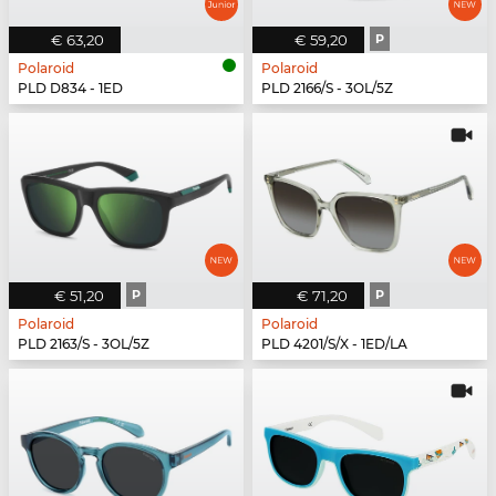
€ 63,20
€ 59,20
P
Polaroid
Polaroid
PLD D834 - 1ED
PLD 2166/S - 3OL/5Z
€ 51,20
P
€ 71,20
P
Polaroid
Polaroid
PLD 2163/S - 3OL/5Z
PLD 4201/S/X - 1ED/LA