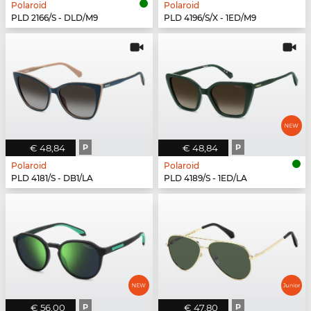
Polaroid
Polaroid
PLD 2166/S - DLD/M9
PLD 4196/S/X - 1ED/M9
€ 48,84
P
€ 48,84
P
Polaroid
Polaroid
PLD 4181/S - DB1/LA
PLD 4189/S - 1ED/LA
€ 56,00
P
€ 47,80
P