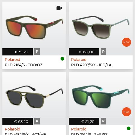
€ 51,20
P
€ 60,00
P
Polaroid
Polaroid
PLD 2164/S - TBO/OZ
PLD 4207/S/X - 1ED/LA
€ 63,20
P
€ 51,20
P
Polaroid
Polaroid
PLD 4182/S/X - 4C3/M9
PLD 2164/S - 2ML/5Z