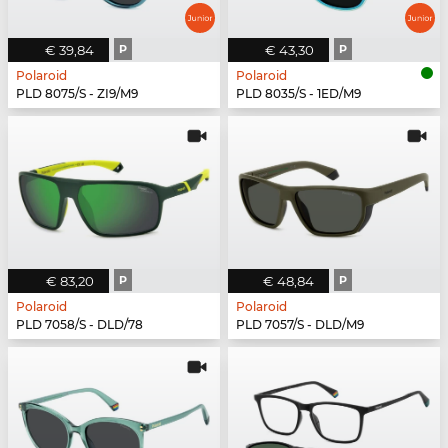
€ 39,84
P
€ 43,30
P
Polaroid
Polaroid
PLD 8075/S - ZI9/M9
PLD 8035/S - 1ED/M9
€ 83,20
P
€ 48,84
P
Polaroid
Polaroid
PLD 7058/S - DLD/78
PLD 7057/S - DLD/M9