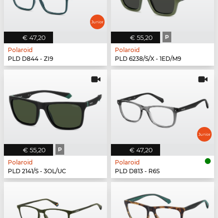
€ 47,20
€ 55,20
P
Polaroid
Polaroid
PLD D844 - ZI9
PLD 6238/S/X - 1ED/M9
€ 55,20
P
€ 47,20
Polaroid
Polaroid
PLD 2141/S - 3OL/UC
PLD D813 - R6S