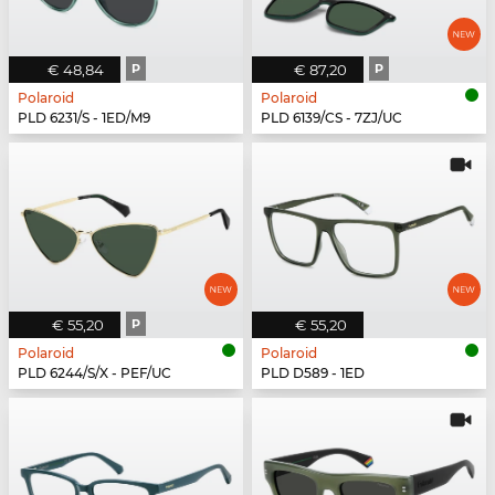
€ 48,84
P
€ 87,20
P
Polaroid
Polaroid
PLD 6231/S - 1ED/M9
PLD 6139/CS - 7ZJ/UC
€ 55,20
P
€ 55,20
Polaroid
Polaroid
PLD 6244/S/X - PEF/UC
PLD D589 - 1ED