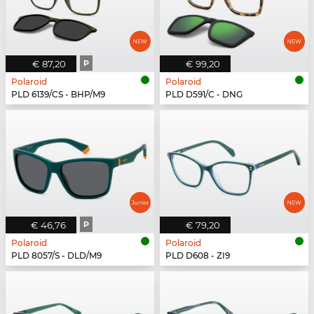
€ 87,20
P
€ 99,20
Polaroid
Polaroid
PLD 6139/CS - BHP/M9
PLD D591/C - DNG
€ 46,76
P
€ 79,20
Polaroid
Polaroid
PLD 8057/S - DLD/M9
PLD D608 - ZI9