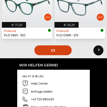
€ 71,20
€ 55,20
Polaroid
Polaroid
PLD D601 - 1ED
PLD D589 - ZI9
›
1
/3
WIR HELFEN GERNE!
Mo-Fr 9-18 Uhr
Help Center
Anfrage stellen
+43 720 880430