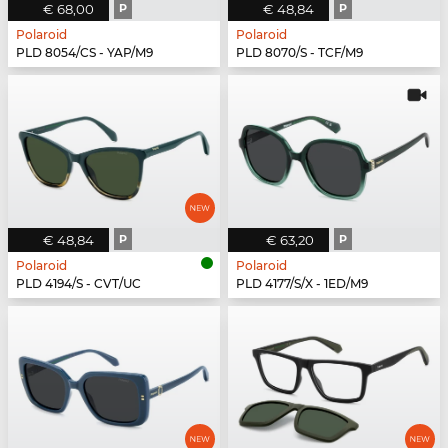
€ 68,00
P
€ 48,84
P
Polaroid
Polaroid
PLD 8054/CS - YAP/M9
PLD 8070/S - TCF/M9
€ 48,84
P
€ 63,20
P
Polaroid
Polaroid
PLD 4194/S - CVT/UC
PLD 4177/S/X - 1ED/M9