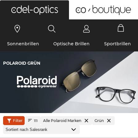
0
Sonnenbrillen
Optische Brillen
Sportbrillen
POLAROID GRÜN
Filter
Alle Polaroid Marken
Grün
111