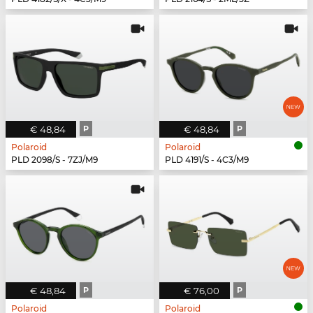
€ 48,84
P
€ 48,84
P
Polaroid
Polaroid
PLD 2098/S - 7ZJ/M9
PLD 4191/S - 4C3/M9
€ 48,84
P
€ 76,00
P
Polaroid
Polaroid