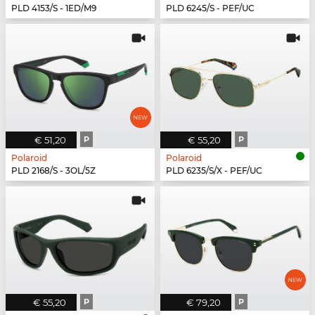
PLD 4153/S - 1ED/M9
PLD 6245/S - PEF/UC
€ 51,20
P
€ 55,20
P
Polaroid
Polaroid
PLD 2168/S - 3OL/5Z
PLD 6235/S/X - PEF/UC
€ 55,20
P
€ 79,20
P