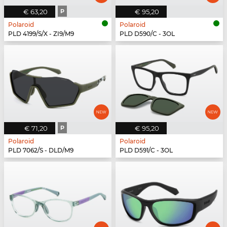
€ 63,20
P
€ 95,20
Polaroid
Polaroid
PLD 4199/S/X - ZI9/M9
PLD D590/C - 3OL
€ 71,20
P
€ 95,20
Polaroid
Polaroid
PLD 7062/S - DLD/M9
PLD D591/C - 3OL