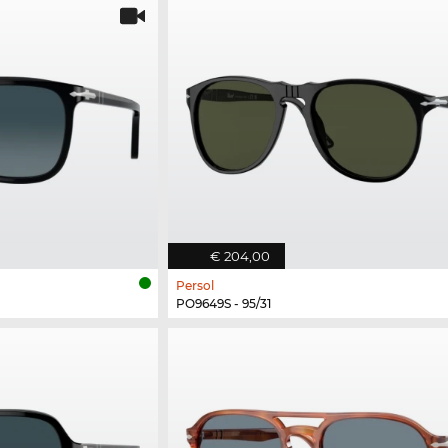
€ 204,00
Persol
PO9649S - 95/31