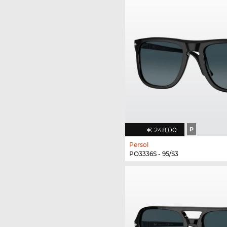
€ 248,00
P
Persol
PO3336S - 95/S3