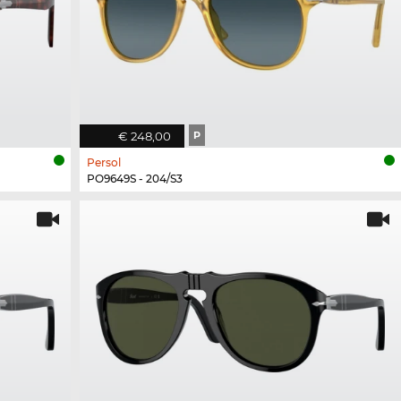
€ 248,00
P
Persol
PO9649S - 204/S3