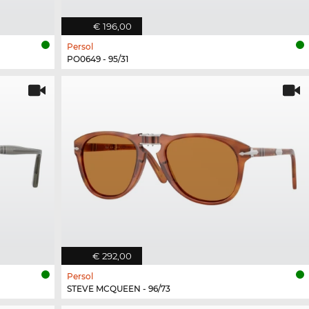
€ 196,00
Persol
PO0649 - 95/31
€ 292,00
Persol
STEVE MCQUEEN - 96/73