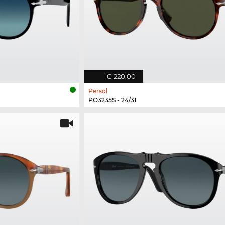
€ 220,00
Persol
PO3235S - 24/31