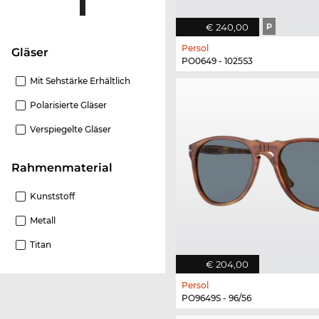
€ 240,00
P
Persol
Gläser
PO0649 - 1025S3
Mit Sehstärke Erhältlich
Polarisierte Gläser
Verspiegelte Gläser
Rahmenmaterial
Kunststoff
Metall
Titan
€ 204,00
Persol
PO9649S - 96/56