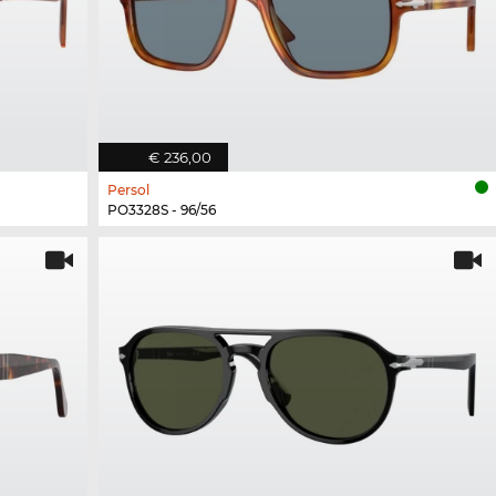
€ 236,00
Persol
PO3328S - 96/56