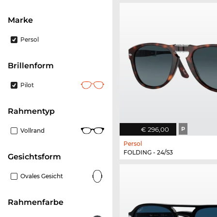
Marke
Persol
Brillenform
Pilot
Rahmentyp
€ 296,00
P
Vollrand
Persol
FOLDING - 24/S3
Gesichtsform
Ovales Gesicht
Rahmenfarbe