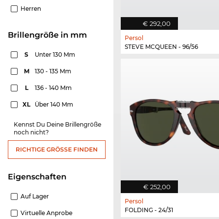
Herren
€ 292,00
Brillengröße in mm
Persol
STEVE MCQUEEN - 96/56
S
Unter 130 Mm
M
130 - 135 Mm
L
136 - 140 Mm
XL
Über 140 Mm
Kennst Du Deine Brillengröße
noch nicht?
RICHTIGE GRÖSSE FINDEN
Eigenschaften
€ 252,00
Auf Lager
Persol
FOLDING - 24/31
Virtuelle Anprobe