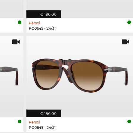
€ 196,00
Persol
PO0649 - 24/31
€ 196,00
Persol
PO0649 - 24/51