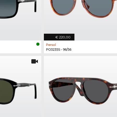
€ 220,00
Persol
PO3235S - 96/56