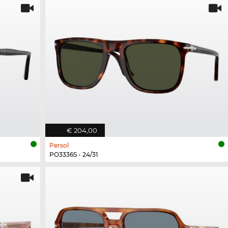
€ 204,00
Persol
PO3336S - 24/31