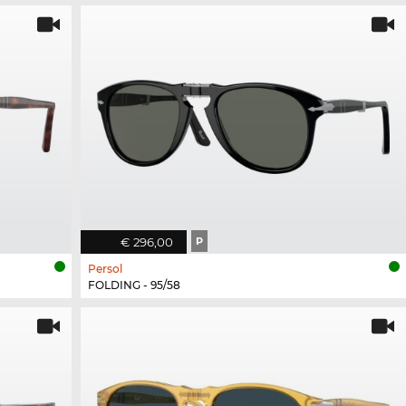
€ 296,00
P
Persol
FOLDING - 95/58