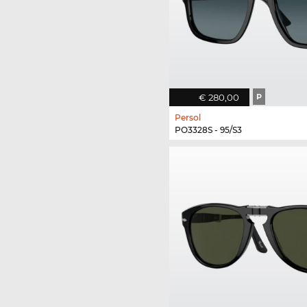
€ 280,00
P
Persol
PO3328S - 95/S3