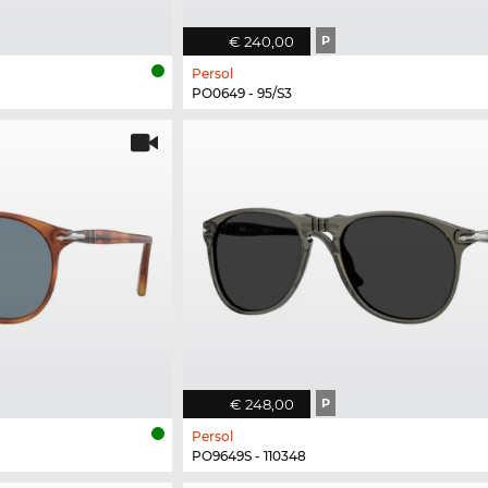
€ 240,00
P
Persol
PO0649 - 95/S3
€ 248,00
P
Persol
PO9649S - 110348