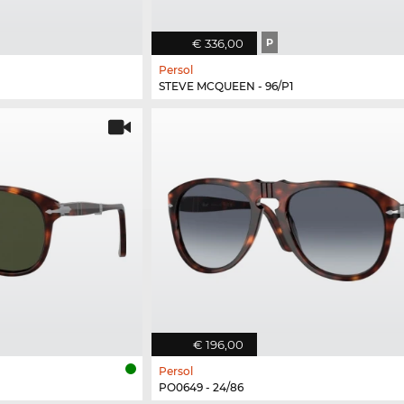
€ 336,00
P
Persol
STEVE MCQUEEN - 96/P1
€ 196,00
Persol
PO0649 - 24/86