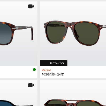
€ 204,00
Persol
PO9649S - 24/31