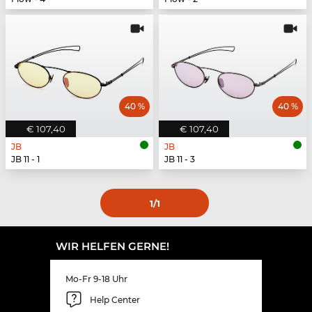
40 %
40 %
€ 107,40
€ 107,40
JB
JB
JB 11 - 1
JB 11 - 3
1
/1
WIR HELFEN GERNE!
Mo-Fr 9-18 Uhr
Help Center