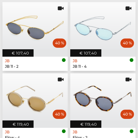
40 %
40 %
€ 107,40
€ 107,40
JB
JB
JB 11 - 2
JB 11 - 4
40 %
40 %
€ 119,40
€ 119,40
JB
JB
Flow - 4
Flow - 2