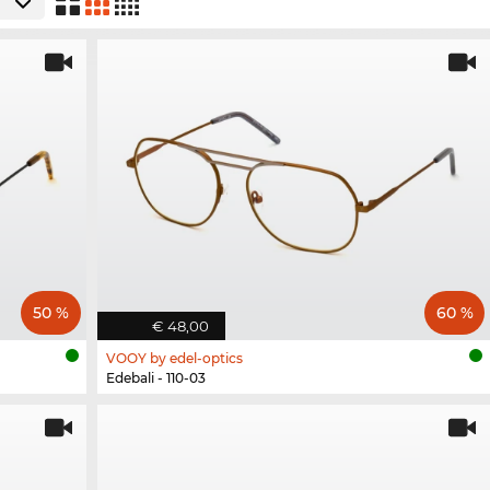
50 %
60 %
€ 48,00
VOOY by edel-optics
Edebali - 110-03