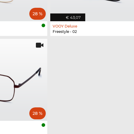
28 %
€ 43,07
VOOY Deluxe
Freestyle - 02
28 %