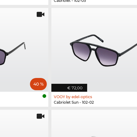
Cabriolet - 102-05
40 %
€ 72,00
VOOY by edel-optics
Cabriolet Sun - 102-02