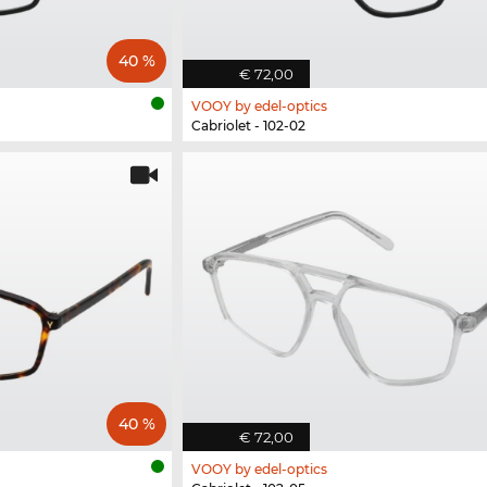
40 %
€ 72,00
VOOY by edel-optics
Cabriolet - 102-02
40 %
€ 72,00
VOOY by edel-optics