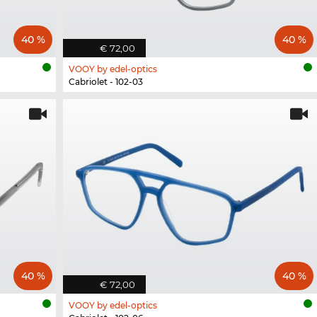
40 %
40 %
€ 72,00
VOOY by edel-optics
Cabriolet - 102-03
40 %
40 %
€ 72,00
VOOY by edel-optics