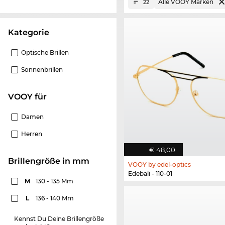
Alle VOOY Marken
22
Kategorie
Optische Brillen
Sonnenbrillen
VOOY für
Damen
Herren
€ 48,00
Brillengröße in mm
VOOY by edel-optics
Edebali - 110-01
M
130 - 135 Mm
L
136 - 140 Mm
Kennst Du Deine Brillengröße