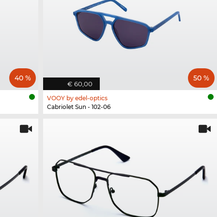
40 %
50 %
€ 60,00
VOOY by edel-optics
Cabriolet Sun - 102-06