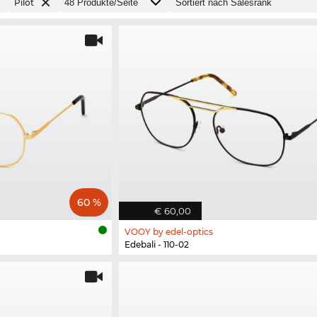
Pilot
60 %
€ 60,00
VOOY by edel-optics
Edebali - 110-02