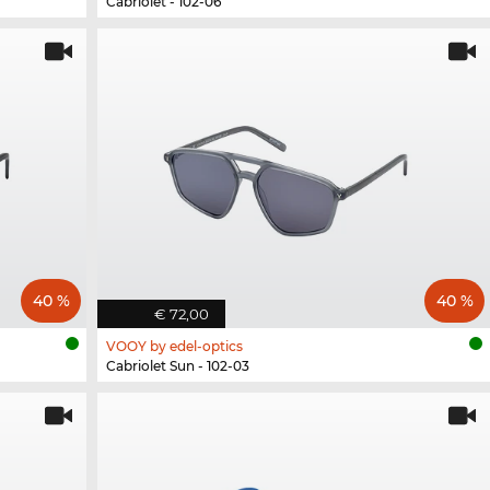
Cabriolet - 102-06
40 %
40 %
€ 72,00
VOOY by edel-optics
Cabriolet Sun - 102-03