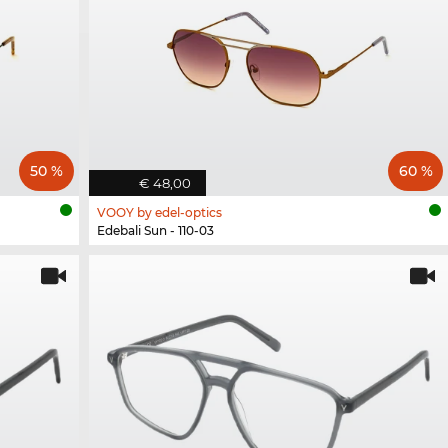
50 %
60 %
€ 48,00
VOOY by edel-optics
Edebali Sun - 110-03