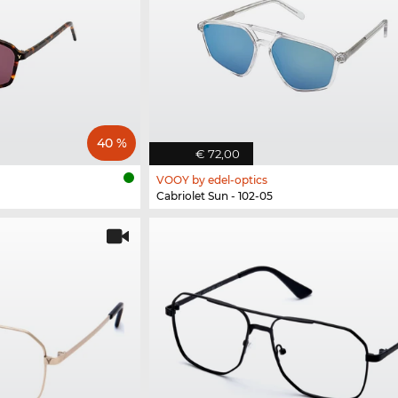
40 %
€ 72,00
VOOY by edel-optics
Cabriolet Sun - 102-05