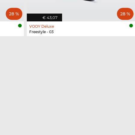
28 %
28 %
€ 43,07
VOOY Deluxe
Freestyle - 03