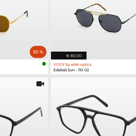
50 %
€ 60,00
VOOY by edel-optics
Edebali Sun - 110-02