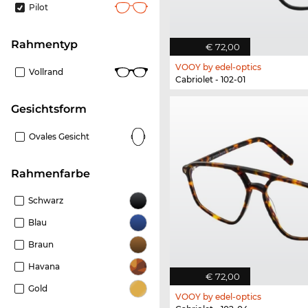
Pilot
Rahmentyp
€ 72,00
VOOY by edel-optics
Vollrand
Cabriolet - 102-01
Gesichtsform
Ovales Gesicht
Rahmenfarbe
Schwarz
Blau
Braun
Havana
€ 72,00
Gold
VOOY by edel-optics