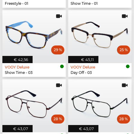
Freestyle - 01
Show Time - 01
29 %
25 %
€ 42,56
€ 45,11
VOOY Deluxe
VOOY Deluxe
Show Time - 03
Day Off - 03
28 %
28 %
€ 43,07
€ 43,07