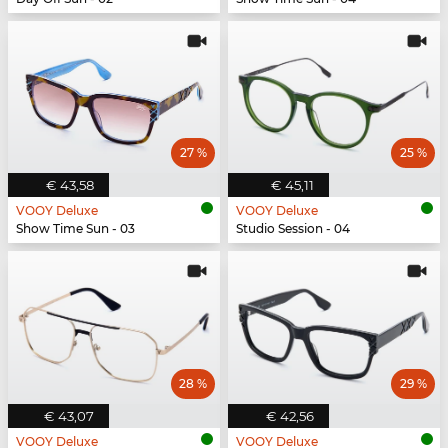
27 %
25 %
€ 43,58
€ 45,11
VOOY Deluxe
VOOY Deluxe
Show Time Sun - 03
Studio Session - 04
28 %
29 %
€ 43,07
€ 42,56
VOOY Deluxe
VOOY Deluxe