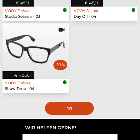
€ 45,11
€ 45,11
VOOY Deluxe
VOOY Deluxe
Studio Session - 03
Day Off - 04
29 %
€ 42,56
VOOY Deluxe
Show Time - 04
1
/1
WIR HELFEN GERNE!