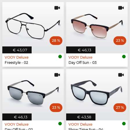
28 %
23 %
€ 43,07
€ 46,13
VOOY Deluxe
VOOY Deluxe
Freestyle - 02
Day Off Sun - 03
23 %
27 %
€ 46,13
€ 43,58
VOOY Deluxe
VOOY Deluxe
Day Off Sun - 02
Show Time Sun - 04