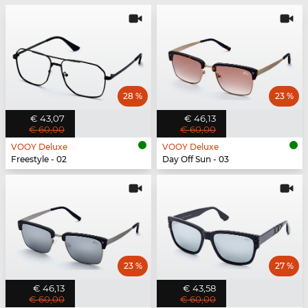
28 %
23 %
€ 43,07
€ 46,13
€ 60,00
€ 60,00
VOOY Deluxe
VOOY Deluxe
Freestyle - 02
Day Off Sun - 03
23 %
27 %
€ 46,13
€ 43,58
€ 60,00
€ 60,00