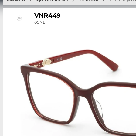
VNR449
09NE