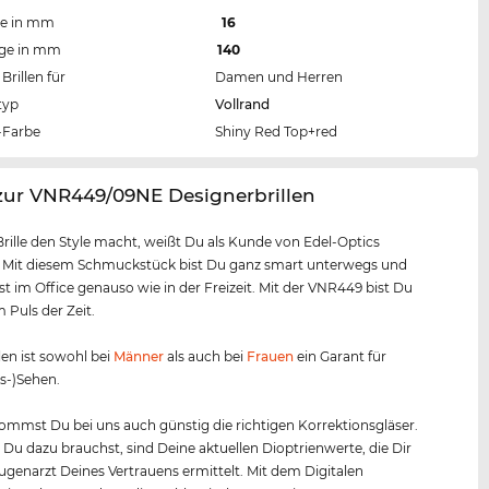
te in mm
16
nge in mm
140
Brillen für
Damen und Herren
typ
Vollrand
Farbe
Shiny Red Top+red
zur VNR449/09NE Designerbrillen
Brille den Style macht, weißt Du als Kunde von Edel-Optics
. Mit diesem Schmuckstück bist Du ganz smart unterwegs und
t im Office genauso wie in der Freizeit. Mit der VNR449 bist Du
Puls der Zeit.
len ist sowohl bei
Männer
als auch bei
Frauen
ein Garant für
s-)Sehen.
mmst Du bei uns auch günstig die richtigen Korrektionsgläser.
s Du dazu brauchst, sind Deine aktuellen Dioptrienwerte, die Dir
Augenarzt Deines Vertrauens ermittelt. Mit dem Digitalen