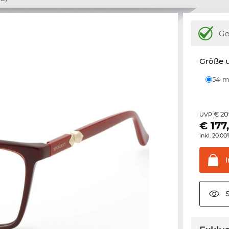
Ge
Größe u
54
€ 20
UVP
€
177
inkl. 20.0