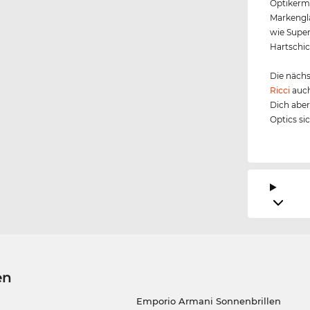
Optikerme
Markengl
wie Super
Hartschic
Die nächs
Ricci
auch
Dich aber
Optics si
en
Emporio Armani Sonnenbrillen