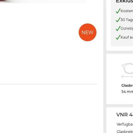
Exklus
Kosten
30 Tag
Günsti
Kauf a
Glasbr
54 m
VNR 4
Verfügba
Glasbrei