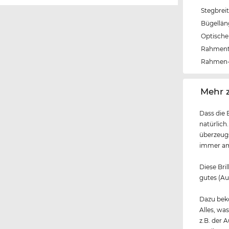
Stegbrei
Bügellä
Optische 
Rahmen
Rahmen-
‌Mehr 
Dass die 
natürlich
überzeugs
immer am 
Diese Bril
gutes (Au
Dazu beko
Alles, wa
z.B. der 