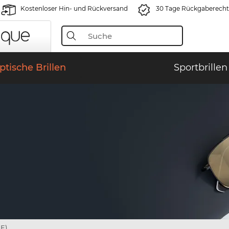
Kostenloser Hin- und Rückversand
30 Tage Rückgaberecht
ptische Brillen
Sportbrillen
E)