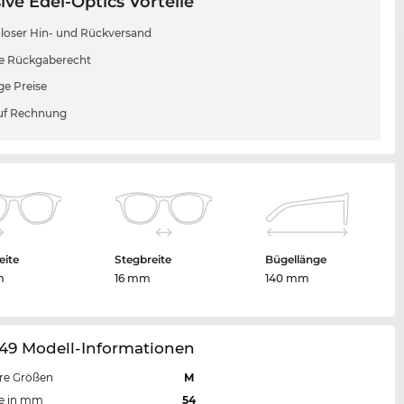
ive Edel-Optics Vorteile
loser Hin- und Rückversand
e Rückgaberecht
ge Preise
uf Rechnung
eite
Stegbreite
Bügellänge
m
16 mm
140 mm
49 Modell-Informationen
re Größen
M
te in mm
54