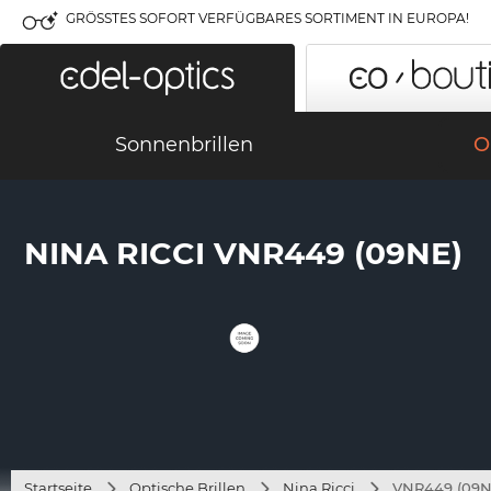
GRÖSSTES SOFORT VERFÜGBARES SORTIMENT IN EUROPA!
Sonnenbrillen
O
NINA RICCI VNR449 (09NE)
Startseite
Optische Brillen
Nina Ricci
VNR449 (09N