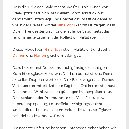
Dass die Brille den Style macht, weißt Du als Kunde von
Edel-Optics natürlich. Mit diesem Schmuckstück bist Du
ganz smart unterwegs und überzeugst im Office genauso
wie in der Freizeit. Mit der
Nina Ricci
kannst Du zeigen, dass
Du ein Trendsetter bist. Für die laufende Saison setzt das
renommierte Label mit der Kollektion Maßstäbe.
Dieses Modell von
Nina Ricci
ist ein Multitalent und steht
Damen
und
Herren
gleichermaßen gut.
Dazu bekommst Du bei uns auch günstig die richtigen
Korrektionsgläser. Alles, was Du dazu brauchst, sind Deine
aktuellen Dioptrienwerte, die Dir z.B. der Augenarzt Deines
Vertrauens ermittelt. Mit dem Digitalen Optikermeister hast
Du dann die Wahl zwischen günstigen Markengläsern aus
Deutschland oder Premiummarken. Viele Features wie
Superentspiegelung, Lotuseffekt, Reinigungsschicht,
Antistatik und Hartschicht enthalten die Kunststoffgläser
bei Edel-Optics ohne Aufpreis.
Die nächste Lieferung ist schon unterwegs, daher haben wir