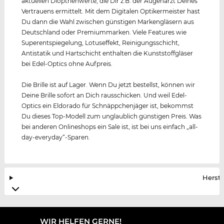
aktuellen Dioptrienwerte, die Dir z.B. der Augenarzt Deines
Vertrauens ermittelt. Mit dem Digitalen Optikermeister hast
Du dann die Wahl zwischen günstigen Markengläsern aus
Deutschland oder Premiummarken. Viele Features wie
Superentspiegelung, Lotuseffekt, Reinigungsschicht,
Antistatik und Hartschicht enthalten die Kunststoffgläser
bei Edel-Optics ohne Aufpreis.
Die Brille ist auf Lager. Wenn Du jetzt bestellst, können wir
Deine Brille sofort an Dich rausschicken. Und weil Edel-
Optics ein Eldorado für Schnäppchenjäger ist, bekommst
Du dieses Top-Modell zum unglaublich günstigen Preis. Was
bei anderen Onlineshops ein Sale ist, ist bei uns einfach „all-
day-everyday“-Sparen.
Herste
WIR HELFEN GERNE!