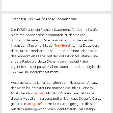
‌Mehr zur TY7234U/207282 Sonnenbrille
Die TY7234U ist ein Fashion-Statement, für das im Zweifel
nicht mal Sonnenschein vonnöten ist, denn diese
Sonnenbrille verleiht Dir eine Ausstrahlung, bei der die
Nacht zum Tag wird. Mit der
Tory Burch
kannst Du zeigen,
dass Du ein Trendsetter bist. Für die laufende Saison setzt
das renommierte Label mit der Kollektion Maßstäbe. Eine
andere Farbe würde zu Deinem Lieblingsoutfit aber
eigentlich besser passen? Check auch die anderen Styles der
TY7234U in unserem Sortiment.
Ausdrucksstarke Linien verleihen dem klassischen Ansatz
des Modells Charakter und machen die Brille zu einem
Must-Have für
Damen
. Mit dem
Vollrand
machst Du bei
diesem Modell unmissverständlich klar, dass Du auf’s Ganze
gehst. Die
„Irregular“
-Form ist für Jene geeignet, die sich
mit dem Außergewöhnlichen identifizieren. Das Design