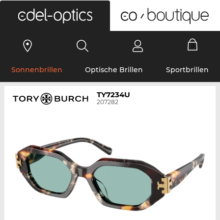
0
Sonnenbrillen
Optische Brillen
Sportbrillen
TY7234U
207282