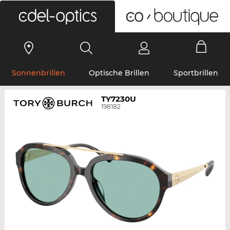
0
Sonnenbrillen
Optische Brillen
Sportbrillen
TY7230U
198182