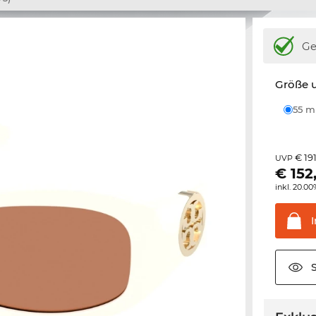
Ge
Größe u
55 
€ 19
UVP
€
152
inkl. 20.0