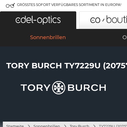
GRÖSSTES SOFORT VERFÜGBARES SORTIMENT IN EUROPA!
Sonnenbrillen
O
TORY BURCH TY7229U (2075
Startseite
Sonnenbrillen
Tory Burch
TY7229U (2075