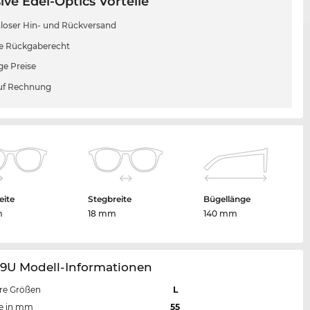
ive Edel-Optics Vorteile
loser Hin- und Rückversand
e Rückgaberecht
ge Preise
uf Rechnung
eite
Stegbreite
Bügellänge
m
18 mm
140 mm
29U Modell-Informationen
re Größen
L
te in mm
55