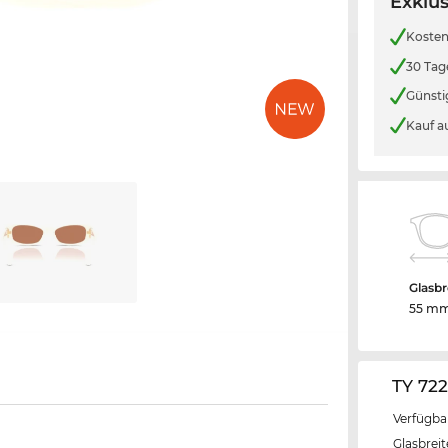
Exklus
Kosten
30 Tag
Günsti
Kauf a
Glasbr
55 m
TY 72
Verfügba
Glasbrei