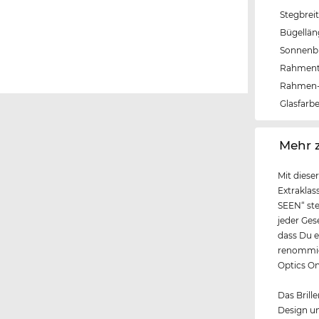
Stegbrei
Bügellä
Sonnenbri
Rahmen
Rahmen-
Glasfarb
‌Mehr 
Mit diese
Extrakla
SEEN“ ste
jeder Ges
dass Du e
renommier
Optics On
Das Brille
Design un