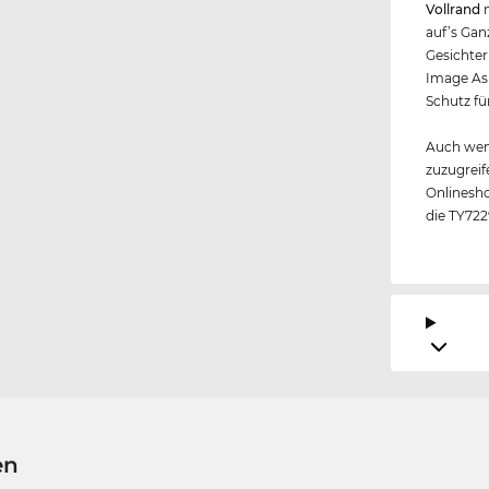
Vollrand
m
auf’s Gan
Gesichter
Image As
Schutz fü
Auch wen
zuzugreif
Onlinesho
die TY722
en