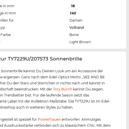
te in mm
18
nge in mm
140
llen für
Damen
typ
Vollrand
Farbe
Bone
e
Light Brown
zur TY7229U/207573 Sonnenbrille
r Sonnenbrille kannst Du Deinen Look um ein Accessoire der
sse ergänzen. Ganz nach dem Edel-Optics Motto „SEE AND BE
hst Du den Stars und Sternchen in nichts nach und kannst in
ellschaft beeindrucken. Mit der
Tory Burch
kannst Du zeigen,
in Trendsetter bist. Für die laufende Saison setzt das
te Label mit der Kollektion Maßstäbe. Die TY7229U ist im Edel-
lineshop auch in weiteren Styles zu haben.
ngestell ist speziell für
Powerfrauen
entworfen. Anmutiges
d Ausdrucksstärke verbinden sich zu klassischem Chic. Mit dem