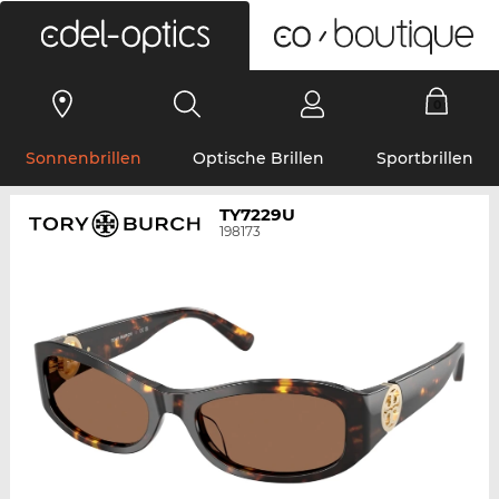
0
Sonnenbrillen
Optische Brillen
Sportbrillen
TY7229U
198173