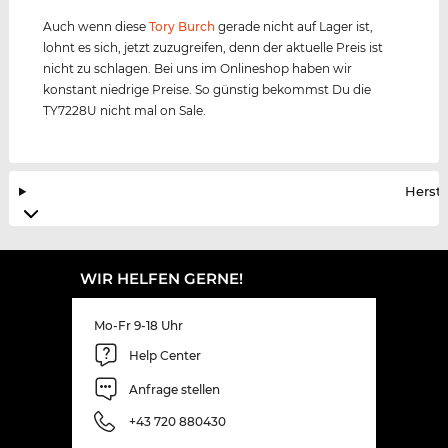
Auch wenn diese
Tory Burch
gerade nicht auf Lager ist,
lohnt es sich, jetzt zuzugreifen, denn der aktuelle Preis ist
nicht zu schlagen. Bei uns im Onlineshop haben wir
konstant niedrige Preise. So günstig bekommst Du die
TY7228U nicht mal on Sale.
Herste
WIR HELFEN GERNE!
Mo-Fr 9-18 Uhr
Help Center
Anfrage stellen
+43 720 880430