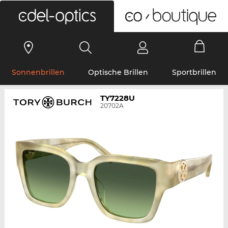
0
Sonnenbrillen
Optische Brillen
Sportbrillen
TY7228U
20702A