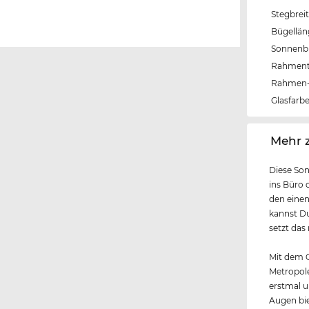
Stegbrei
Bügellä
Sonnenbri
Rahmen
Rahmen-
Glasfarb
‌Mehr 
Diese Son
ins Büro o
den einen
kannst Du
setzt das
Mit dem G
Metropole
erstmal 
Augen bie