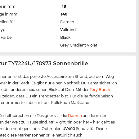
te in mm
18
nge in mm
140
llen für
Damen
typ
Vollrand
Farbe
Black
e
Grey Gradient Violet
zur TY7224U/170973 Sonnenbrille
nenbrille ist das perfekte Accessoire am Strand, auf dem Weg
der in der Stadt. Es gibt nur einen Nachteil: Du ziehst sicherlich
 oder anderen neidischen Blick auf Dich. Mit der
Tory Burch
 zeigen, dass Du ein Trendsetter bist. Für die laufende Saison
 renommierte Label mit der Kollektion Maßstäbe.
estell sprechen die Designer v.a. die
Damen
an, die in den
n der Welt zu Hause sind. Mr. Right hin oder her – hier geht es
um den richtigen Look. Optimalen
UV400
Schutz für Deine
tet diese Markensonnenbrille natürlich auch.