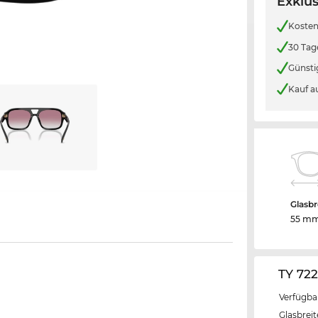
Exklus
Kosten
30 Tag
Günsti
Kauf a
Glasbr
55 m
TY 72
Verfügba
Glasbrei