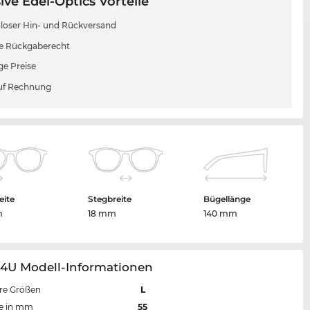
ive Edel-Optics Vorteile
loser Hin- und Rückversand
e Rückgaberecht
ge Preise
uf Rechnung
eite
Stegbreite
Bügellänge
m
18 mm
140 mm
24U Modell-Informationen
re Größen
L
te in mm
55