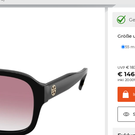
Ge
Größe u
55 
€ 18
UVP
€
146
inkl. 20.0