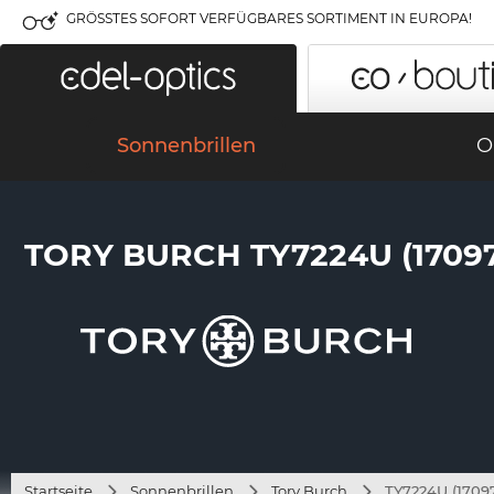
GRÖSSTES SOFORT VERFÜGBARES SORTIMENT IN EUROPA!
Sonnenbrillen
O
TORY BURCH TY7224U (17097
Startseite
Sonnenbrillen
Tory Burch
TY7224U (1709