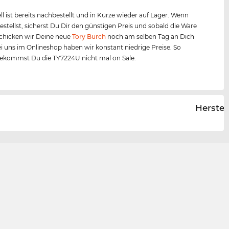
l ist bereits nachbestellt und in Kürze wieder auf Lager. Wenn
bestellst, sicherst Du Dir den günstigen Preis und sobald die Ware
, schicken wir Deine neue
Tory Burch
noch am selben Tag an Dich
ei uns im Onlineshop haben wir konstant niedrige Preise. So
bekommst Du die TY7224U nicht mal on Sale.
Herstel