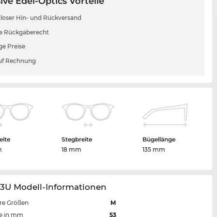
ive Edel-Optics Vorteile
loser Hin- und Rückversand
e Rückgaberecht
ge Preise
uf Rechnung
eite
Stegbreite
Bügellänge
m
18 mm
135 mm
23U Modell-Informationen
re Größen
M
te in mm
53