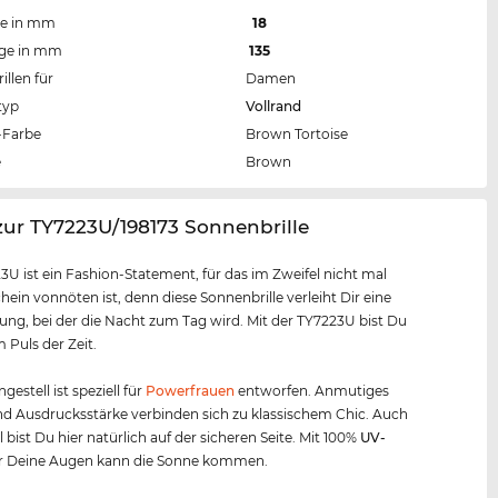
te in mm
18
nge in mm
135
llen für
Damen
typ
Vollrand
Farbe
Brown Tortoise
e
Brown
zur TY7223U/198173 Sonnenbrille
3U ist ein Fashion-Statement, für das im Zweifel nicht mal
ein vonnöten ist, denn diese Sonnenbrille verleiht Dir eine
ung, bei der die Nacht zum Tag wird. Mit der TY7223U bist Du
Puls der Zeit.
ngestell ist speziell für
Powerfrauen
entworfen. Anmutiges
d Ausdrucksstärke verbinden sich zu klassischem Chic. Auch
 bist Du hier natürlich auf der sicheren Seite. Mit 100%
UV-
r Deine Augen kann die Sonne kommen.