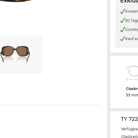
Exklus
Kosten
30 Tag
Günsti
Kauf a
Glasbr
53 m
TY 72
Verfügba
Glasbrei