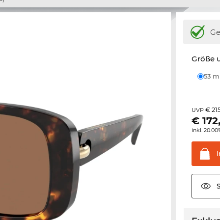
Ge
Größe u
53 
€ 21
UVP
€
172
inkl. 20.0