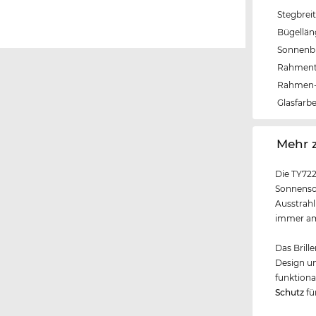
Stegbrei
Bügellä
Sonnenbri
Rahmen
Rahmen-
Glasfarb
‌Mehr 
Die TY722
Sonnensch
Ausstrahl
immer am 
Das Brille
Design un
funktional
Schutz
fü