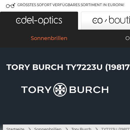
GRÖSSTES SOFORT VERFÜGBARES SORTIMENT IN EUROPA!
Sonnenbrillen
O
TORY BURCH TY7223U (19817
Startseite
Sonnenbrillen
Tory Burch
TY7223U (19817