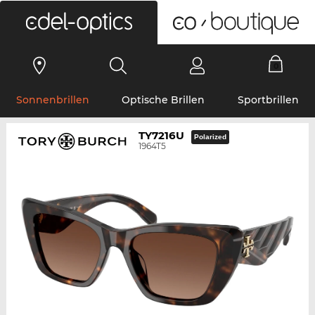
0
Sonnenbrillen
Optische Brillen
Sportbrillen
TY7216U
Polarized
1964T5