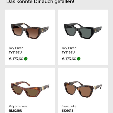
Das könnte Dir auch gefallen!
Tory Burch
Tory Burch
TY7187U
TY7187U
€ 173,60
€ 173,60
Ralph Lauren
Swarovski
RL8218U
SK6018