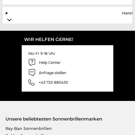
Herste
WIR HELFEN GERNE!
Mo-Fr 9-18 Uhr
Help Center
Anfrage stellen
+43 720 880430
Unsere beliebtesten Sonnenbrillenmarken
Ray-Ban Sonnenbrillen