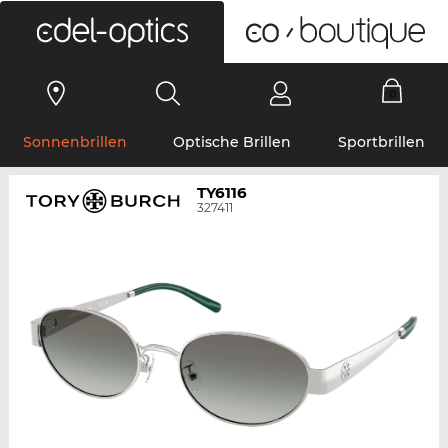
0
Sonnenbrillen
Optische Brillen
Sportbrillen
TY6116
327411