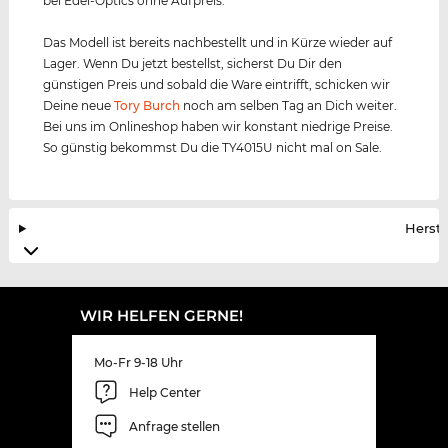
bei Edel-Optics ohne Aufpreis.
Das Modell ist bereits nachbestellt und in Kürze wieder auf
Lager. Wenn Du jetzt bestellst, sicherst Du Dir den
günstigen Preis und sobald die Ware eintrifft, schicken wir
Deine neue
Tory Burch
noch am selben Tag an Dich weiter.
Bei uns im Onlineshop haben wir konstant niedrige Preise.
So günstig bekommst Du die TY4015U nicht mal on Sale.
Herste
WIR HELFEN GERNE!
Mo-Fr 9-18 Uhr
Help Center
Anfrage stellen