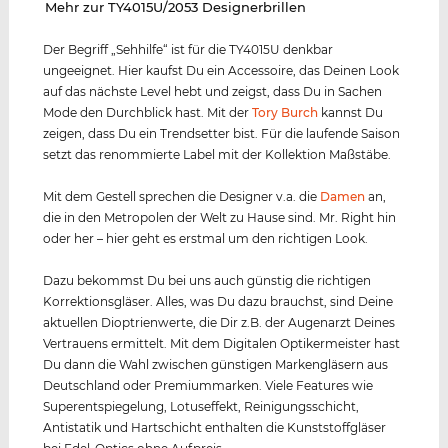
‌Mehr zur TY4015U/2053 Designerbrillen
Der Begriff „Sehhilfe“ ist für die TY4015U denkbar
ungeeignet. Hier kaufst Du ein Accessoire, das Deinen Look
auf das nächste Level hebt und zeigst, dass Du in Sachen
Mode den Durchblick hast. Mit der
Tory Burch
kannst Du
zeigen, dass Du ein Trendsetter bist. Für die laufende Saison
setzt das renommierte Label mit der Kollektion Maßstäbe.
Mit dem Gestell sprechen die Designer v.a. die
Damen
an,
die in den Metropolen der Welt zu Hause sind. Mr. Right hin
oder her – hier geht es erstmal um den richtigen Look.
Dazu bekommst Du bei uns auch günstig die richtigen
Korrektionsgläser. Alles, was Du dazu brauchst, sind Deine
aktuellen Dioptrienwerte, die Dir z.B. der Augenarzt Deines
Vertrauens ermittelt. Mit dem Digitalen Optikermeister hast
Du dann die Wahl zwischen günstigen Markengläsern aus
Deutschland oder Premiummarken. Viele Features wie
Superentspiegelung, Lotuseffekt, Reinigungsschicht,
Antistatik und Hartschicht enthalten die Kunststoffgläser