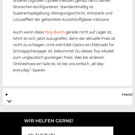
unseres Digitalen Optikermeisters genau nach Deinen
Wünschen konfigurieren. Standardmäßig ist
Superentspiegelung, Reinigungsschicht, Antistatik und
Lotuseffekt der gehärteten Kunststoffgläser inklusive.
Auch wenn diese
Tory Burch
gerade nicht auf Lager ist,
lohnt es sich, jetzt zuzugreifen, denn der aktuelle Preis ist
nicht zu schlagen. Und weil Edel-Optics ein Eldorado für
Schnäppchenjäger ist, bekommst Du dieses Top-Modell
zum unglaublich günstigen Preis. Was bei anderen
Onlineshops ein Sale ist, ist bei uns einfach „all-day-
everyday“-Sparen.
Herste
WIR HELFEN GERNE!
Mo-Fr 9-18 Uhr