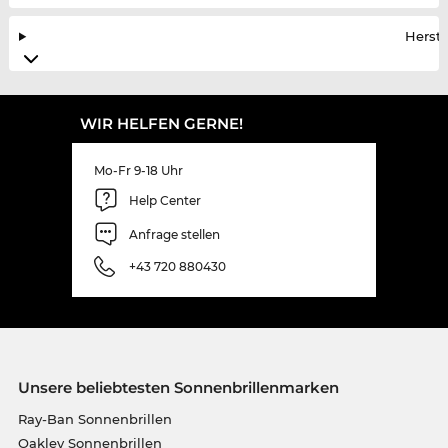
Herste
WIR HELFEN GERNE!
Mo-Fr 9-18 Uhr
Help Center
Anfrage stellen
+43 720 880430
Unsere beliebtesten Sonnenbrillenmarken
Ray-Ban Sonnenbrillen
Oakley Sonnenbrillen