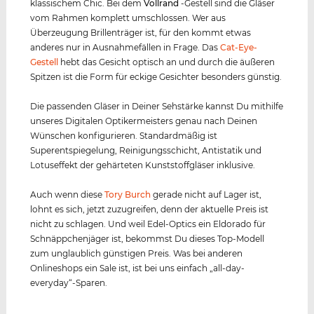
klassischem Chic. Bei dem
Vollrand
-Gestell sind die Gläser
vom Rahmen komplett umschlossen. Wer aus
Überzeugung Brillenträger ist, für den kommt etwas
anderes nur in Ausnahmefällen in Frage. Das
Cat-Eye-
Gestell
hebt das Gesicht optisch an und durch die äußeren
Spitzen ist die Form für eckige Gesichter besonders günstig.
Die passenden Gläser in Deiner Sehstärke kannst Du mithilfe
unseres Digitalen Optikermeisters genau nach Deinen
Wünschen konfigurieren. Standardmäßig ist
Superentspiegelung, Reinigungsschicht, Antistatik und
Lotuseffekt der gehärteten Kunststoffgläser inklusive.
Auch wenn diese
Tory Burch
gerade nicht auf Lager ist,
lohnt es sich, jetzt zuzugreifen, denn der aktuelle Preis ist
nicht zu schlagen. Und weil Edel-Optics ein Eldorado für
Schnäppchenjäger ist, bekommst Du dieses Top-Modell
zum unglaublich günstigen Preis. Was bei anderen
Onlineshops ein Sale ist, ist bei uns einfach „all-day-
everyday“-Sparen.