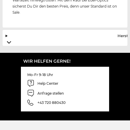
Wartezeit hinwegtrösten. Mit dem Kauf bei Edel-Optics
sicherst Du Dir den besten Preis, denn unser Standard ist on
Sale.
Herste
WIR HELFEN GERNE!
Mo-Fr 9-18 Uhr
Help Center
Anfrage stellen
+43 720 880430