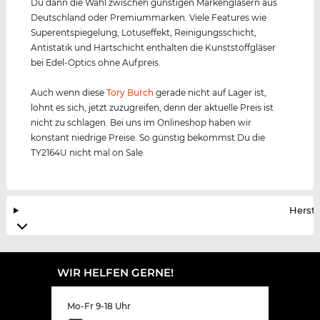
Du dann die Wahl zwischen günstigen Markengläsern aus
Deutschland oder Premiummarken. Viele Features wie
Superentspiegelung, Lotuseffekt, Reinigungsschicht,
Antistatik und Hartschicht enthalten die Kunststoffgläser
bei Edel-Optics ohne Aufpreis.
Auch wenn diese
Tory Burch
gerade nicht auf Lager ist,
lohnt es sich, jetzt zuzugreifen, denn der aktuelle Preis ist
nicht zu schlagen. Bei uns im Onlineshop haben wir
konstant niedrige Preise. So günstig bekommst Du die
TY2164U nicht mal on Sale.
Herste
WIR HELFEN GERNE!
Mo-Fr 9-18 Uhr