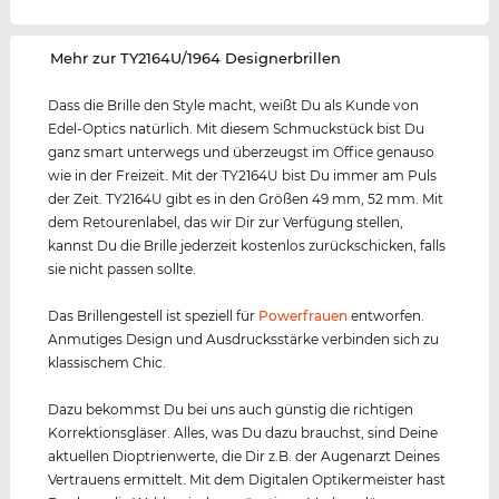
‌Mehr zur TY2164U/1964 Designerbrillen
Dass die Brille den Style macht, weißt Du als Kunde von
Edel-Optics natürlich. Mit diesem Schmuckstück bist Du
ganz smart unterwegs und überzeugst im Office genauso
wie in der Freizeit. Mit der TY2164U bist Du immer am Puls
der Zeit. TY2164U gibt es in den Größen 49 mm, 52 mm. Mit
dem Retourenlabel, das wir Dir zur Verfügung stellen,
kannst Du die Brille jederzeit kostenlos zurückschicken, falls
sie nicht passen sollte.
Das Brillengestell ist speziell für
Powerfrauen
entworfen.
Anmutiges Design und Ausdrucksstärke verbinden sich zu
klassischem Chic.
Dazu bekommst Du bei uns auch günstig die richtigen
Korrektionsgläser. Alles, was Du dazu brauchst, sind Deine
aktuellen Dioptrienwerte, die Dir z.B. der Augenarzt Deines
Vertrauens ermittelt. Mit dem Digitalen Optikermeister hast