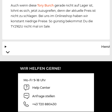
Auch wenn diese
Tory Burch
gerade nicht auf Lager ist,
lohnt es sich, jetzt zuzugreifen, denn der aktuelle Preis ist
nicht zu schlagen. Bei uns im Onlineshop haben wir
konstant niedrige Preise. So günstig bekommst Du die
TY2162U nicht mal on Sale.
Herste
WIR HELFEN GERNE!
Mo-Fr 9-18 Uhr
Help Center
Anfrage stellen
+43 720 880430