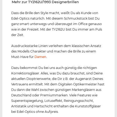
‌Mehr zur TY2162U/1993 Designerbrillen
Dass die Brille den Style macht, weißt Du als Kunde von
Edel-Optics natürlich. Mit diesem Schmuckstück bist Du
ganz smart unterwegs und überzeugst im Office genauso
wie in der Freizeit. Mit der TY2162U bist Du immer am Puls
der Zeit.
Ausdrucksstarke Linien verleihen dem klassischen Ansatz
des Modells Charakter und machen die Brille zu einem
Must-Have für
Damen
.
Dazu bekommst Du bei uns auch günstig die richtigen
Korrektionsgläser. Alles, was Du dazu brauchst, sind Deine
aktuellen Dioptrienwerte, die Dir z.B. der Augenarzt Deines
Vertrauens ermittelt. Mit dem Digitalen Optikermeister hast
Du dann die Wahl zwischen günstigen Markengläsern aus
Deutschland oder Premiummarken. Viele Features wie
Superentspiegelung, Lotuseffekt, Reinigungsschicht,
Antistatik und Hartschicht enthalten die Kunststoffgläser
bei Edel-Optics ohne Aufpreis.