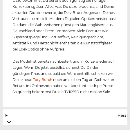
Dazu bekommst Du bei uns auch günstig die richtigen
Korrektionsgläser. Alles, was Du dazu brauchst, sind Deine
aktuellen Dioptrienwerte, die Dir z.B. der Augenarzt Deines
Vertrauens ermittelt. Mit dem Digitalen Optikermeister hast
Du dann die Wahl zwischen günstigen Markengläsern aus
Deutschland oder Premiummarken. Viele Features wie
Superentspiegelung, Lotuseffekt, Reinigungsschicht,
Antistatik und Hartschicht enthalten die Kunststoffgläser
bei Edel-Optics ohne Aufpreis.
Das Modell ist bereits nachbestellt und in Kürze wieder auf
Lager. Wenn Du jetzt bestellst, sicherst Du Dir den
günstigen Preis und sobald die Ware eintrifft, schicken wir
Deine neue
Tory Burch
noch am selben Tag an Dich weiter.
Bei uns im Onlineshop haben wir konstant niedrige Preise.
So günstig bekommst Du die TY1099D nicht mal on Sale.
Herste