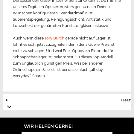
Die passenden Gläser in Deiner Sehstärke kannst Du mithilfe
unseres Digitalen Optikermeisters genau nach Deinen
Wünschen konfigurieren. Standardmäßig ist
Superentspiegelung, Reinigungsschicht, Antistatik und
Lotuseffekt der gehärteten Kunststoffgläser inklusive.
Auch wenn diese
Tory Burch
gerade nicht auf Lager ist,
lohnt es sich, jetzt zuzugreifen, denn der aktuelle Preis ist
nicht zu schlagen. Und weil Edel-Optics ein Eldorado für
Schnäppchenjäger ist, bekommst Du dieses Top-Modell
zum unglaublich günstigen Preis. Was bei anderen
Onlineshops ein Sale ist, ist bei uns einfach „all-day-
everyday“-Sparen.
Herste
WIR HELFEN GERNE!