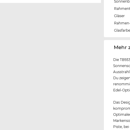
Sonnenbri
Rahmen
Gläser
Rahmen-
Glasfarb
‌Mehr 
Die TB933
Sonnensch
Ausstrahl
Du zeigen
renommier
Edel-Opti
Das Design
kompromis
Optimal
Markenson
Piste, be