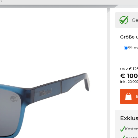
Ge
Größe u
59
€ 12
UVP
€
100
inkl. 20.0
Exklus
Kosten