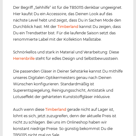
Der Begriff „Sehhilfe“ ist für die TB50115 denkbar ungeeignet.
Hier kaufst Du ein Accessoire, das Deinen Look auf das
nächste Level hebt und zeigst, dass Du in Sachen Mode den
Durchblick hast. Mit der
Timberland
kannst Du zeigen, dass
Du ein Trendsetter bist. Für die laufende Saison setzt das
renommierte Label mit der Kollektion Maßstäbe.
Schnörkellos und stark in Material und Verarbeitung: Diese
Herrenbrille
steht für edles Design und Selbstbewusstsein.
Die passenden Gläser in Deiner Sehstärke kannst Du mithilfe
unseres Digitalen Optikermeisters genau nach Deinen
Wünschen konfigurieren. Standardmäßig ist
Superentspiegelung, Reinigungsschicht, Antistatik und
Lotuseffekt der gehärteten Kunststoffgläser inklusive.
Auch wenn diese
Timberland
gerade nicht auf Lager ist,
lohnt es sich, jetzt zuzugreifen, denn der aktuelle Preis ist
nicht zu schlagen. Bei uns im Onlineshop haben wir
konstant niedrige Preise. So günstig bekommst Du die
TB50115 nicht mal on Sale.