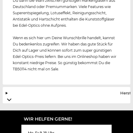
Du dann die Wahl zwischen günstigen Markengläsern aus
Deutschland oder Premiummarken. Viele Features wie
Superentspiegelung, Lotuseffekt, Reinigungsschicht,
Antistatik und Hartschicht enthalten die Kunststoffgläser
bei Edel-Optics ohne Aufpreis.
Wenn es sich hier um Deine Wunschbrille handelt, kannst
Du bedenkenlos zugreifen. Wir haben das gute Stück für
Dich auf Lager und können sofort zum super günstigen
Edel-Optics-Preis liefern. Bei uns im Onlineshop haben wir
konstant niedrige Preise. So günstig bekommst Du die
TB50114 nicht mal on Sale.
Herste
WIR HELFEN GERNE!
Mo-Fr 9-18 Uhr