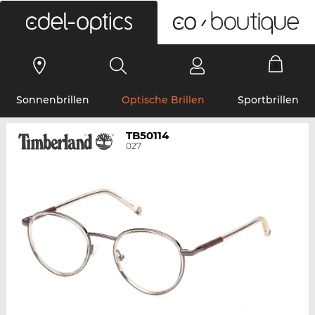
0
Sonnenbrillen
Optische Brillen
Sportbrillen
TB50114
027