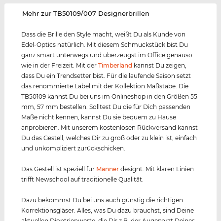
‌Mehr zur TB50109/007 Designerbrillen
Dass die Brille den Style macht, weißt Du als Kunde von
Edel-Optics natürlich. Mit diesem Schmuckstück bist Du
ganz smart unterwegs und überzeugst im Office genauso
wie in der Freizeit. Mit der
Timberland
kannst Du zeigen,
dass Du ein Trendsetter bist. Für die laufende Saison setzt
das renommierte Label mit der Kollektion Maßstäbe. Die
TB50109 kannst Du bei uns im Onlineshop in den Größen 55
mm, 57 mm bestellen. Solltest Du die für Dich passenden
Maße nicht kennen, kannst Du sie bequem zu Hause
anprobieren. Mit unserem kostenlosen Rückversand kannst
Du das Gestell, welches Dir zu groß oder zu klein ist, einfach
und unkompliziert zurückschicken.
Das Gestell ist speziell für
Männer
designt. Mit klaren Linien
trifft Newschool auf traditionelle Qualität.
Dazu bekommst Du bei uns auch günstig die richtigen
Korrektionsgläser. Alles, was Du dazu brauchst, sind Deine
aktuellen Dioptrienwerte, die Dir z.B. der Augenarzt Deines