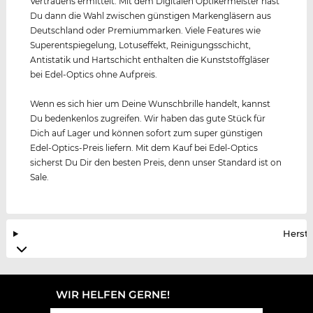
Vertrauens ermittelt. Mit dem Digitalen Optikermeister hast
Du dann die Wahl zwischen günstigen Markengläsern aus
Deutschland oder Premiummarken. Viele Features wie
Superentspiegelung, Lotuseffekt, Reinigungsschicht,
Antistatik und Hartschicht enthalten die Kunststoffgläser
bei Edel-Optics ohne Aufpreis.
Wenn es sich hier um Deine Wunschbrille handelt, kannst
Du bedenkenlos zugreifen. Wir haben das gute Stück für
Dich auf Lager und können sofort zum super günstigen
Edel-Optics-Preis liefern. Mit dem Kauf bei Edel-Optics
sicherst Du Dir den besten Preis, denn unser Standard ist on
Sale.
Herste
WIR HELFEN GERNE!