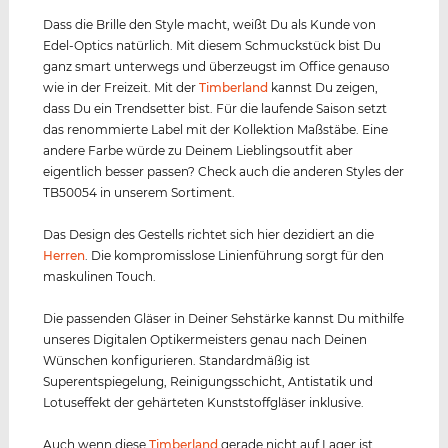
Dass die Brille den Style macht, weißt Du als Kunde von
Edel-Optics natürlich. Mit diesem Schmuckstück bist Du
ganz smart unterwegs und überzeugst im Office genauso
wie in der Freizeit. Mit der
Timberland
kannst Du zeigen,
dass Du ein Trendsetter bist. Für die laufende Saison setzt
das renommierte Label mit der Kollektion Maßstäbe. Eine
andere Farbe würde zu Deinem Lieblingsoutfit aber
eigentlich besser passen? Check auch die anderen Styles der
TB50054 in unserem Sortiment.
Das Design des Gestells richtet sich hier dezidiert an die
Herren
. Die kompromisslose Linienführung sorgt für den
maskulinen Touch.
Die passenden Gläser in Deiner Sehstärke kannst Du mithilfe
unseres Digitalen Optikermeisters genau nach Deinen
Wünschen konfigurieren. Standardmäßig ist
Superentspiegelung, Reinigungsschicht, Antistatik und
Lotuseffekt der gehärteten Kunststoffgläser inklusive.
Auch wenn diese
Timberland
gerade nicht auf Lager ist,