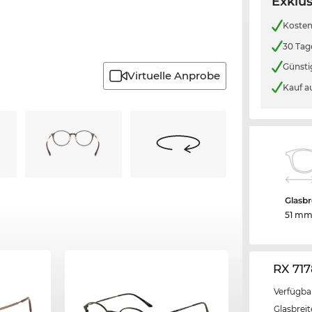
Exklus
Kosten
30 Tag
Günsti
Virtuelle Anprobe
Kauf a
Glasbr
51 m
RX 71
Verfügba
Glasbrei