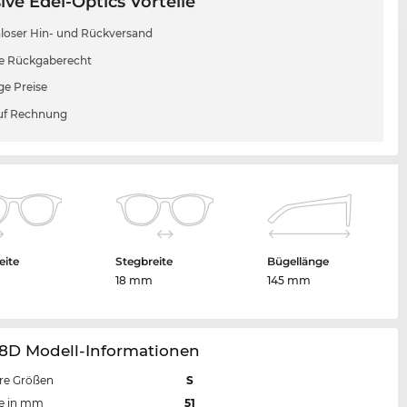
ive Edel-Optics Vorteile
loser Hin- und Rückversand
e Rückgaberecht
ge Preise
uf Rechnung
eite
Stegbreite
Bügellänge
m
18 mm
145 mm
78D Modell-Informationen
re Größen
S
te in mm
51