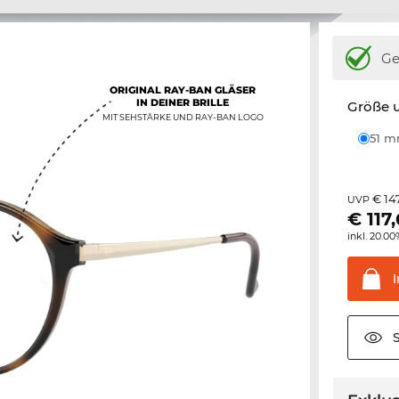
Ge
ORIGINAL RAY-BAN GLÄSER
IN DEINER BRILLE
Größe u
MIT SEHSTÄRKE UND RAY-BAN LOGO
51 
€ 14
UVP
€
117
inkl. 20.0