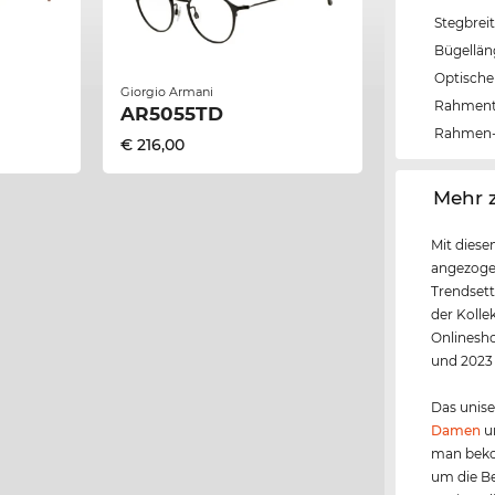
Stegbrei
Bügellä
Optische 
Giorgio Armani
Rahmen
AR5055TD
Rahmen-
€ 216,00
‌Mehr 
Mit diese
angezoge
Trendsett
der Kolle
Onlinesho
und 2023
Das unis
Damen
u
man bekom
um die Be