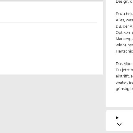
Design, d
Dazu beko
Alles, wa
z.B. der 
Optikerme
Markengl
wie Super
Hartschic
Das Model
Du jetzt 
eintrifft
weiter. B
günstig 