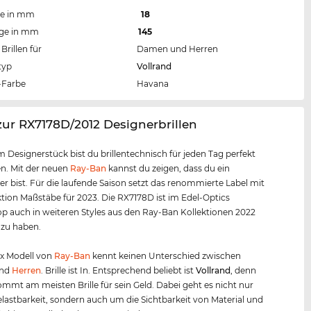
te in mm
18
nge in mm
145
Brillen für
Damen und Herren
typ
Vollrand
Farbe
Havana
zur RX7178D/2012 Designerbrillen
m Designerstück bist du brillentechnisch für jeden Tag perfekt
n. Mit der neuen
Ray-Ban
kannst du zeigen, dass du ein
er bist. Für die laufende Saison setzt das renommierte Label mit
ktion Maßstäbe für 2023. Die RX7178D ist im Edel-Optics
p auch in weiteren Styles aus den Ray-Ban Kollektionen 2022
 zu haben.
ex Modell von
Ray-Ban
kennt keinen Unterschied zwischen
nd
Herren
. Brille ist In. Entsprechend beliebt ist
Vollrand
, denn
mt am meisten Brille für sein Geld. Dabei geht es nicht nur
lastbarkeit, sondern auch um die Sichtbarkeit von Material und