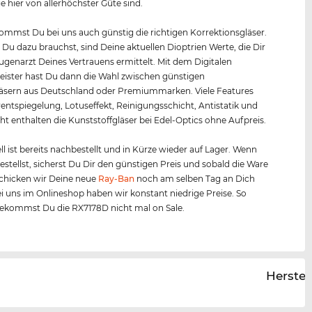
ie hier von allerhöchster Güte sind.
mmst Du bei uns auch günstig die richtigen Korrektionsgläser.
s Du dazu brauchst, sind Deine aktuellen Dioptrien Werte, die Dir
Augenarzt Deines Vertrauens ermittelt. Mit dem Digitalen
ister hast Du dann die Wahl zwischen günstigen
äsern aus Deutschland oder Premiummarken. Viele Features
entspiegelung, Lotuseffekt, Reinigungsschicht, Antistatik und
ht enthalten die Kunststoffgläser bei Edel-Optics ohne Aufpreis.
l ist bereits nachbestellt und in Kürze wieder auf Lager. Wenn
bestellst, sicherst Du Dir den günstigen Preis und sobald die Ware
, schicken wir Deine neue
Ray-Ban
noch am selben Tag an Dich
ei uns im Onlineshop haben wir konstant niedrige Preise. So
bekommst Du die RX7178D nicht mal on Sale.
Herstel