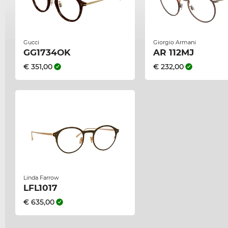
Gucci
Giorgio Armani
GG1734OK
AR 112MJ
€ 351,00
€ 232,00
Linda Farrow
LFL1017
€ 635,00