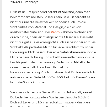
2024er Humphreys.
Brille ist In. Entsprechend beliebt ist
Vollrand
, denn man
bekommt am meisten Brille für sein Geld. Dabei geht es
nicht nur um die Belastbarkeit, sondern auch um die
Sichtbarkeit von Material und Design, die hier von
allerhöchster Güte sind. Der
Panto
Rahmen zeichnet sich
durch runde, oben leicht abgeflachte Gläser aus. Das sieht
nicht nur gut aus, es ermöglicht auch ein besonders großes
Sichtfeld. Als perfektes Match für jede Gesichtsform ist der
Look unglaublich beliebt. Der edle
Metall
rahmen
erlaubt die
filigrane Linienführung und schafft eine außergewöhnliche
Leichtigkeit in der Erscheinung. Zudem sind
Metall
brillen
quasi unverwüstlich – robust, flexibel und
korrosionsbeständig. Auch funktional bist Du hier natürlich
auf der sicheren Seite. Mit 100%
UV-Schutz
für Deine Augen
kann die Sonne kommen.
Wenn es sich hier um Deine Wunschbrille handelt, kannst
Du bedenkenlos zugreifen. Wir haben das gute Stück für
Dich auf Lager und können sofort zum super günstigen