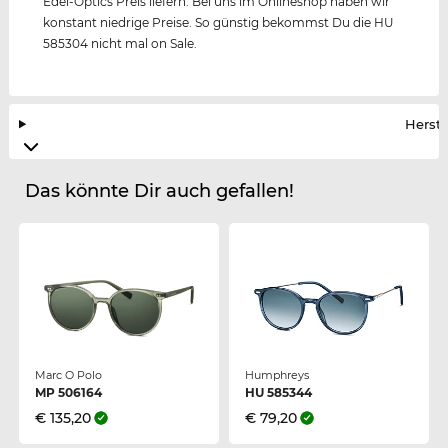
Edel-Optics Preis liefern. Bei uns im Onlineshop haben wir
konstant niedrige Preise. So günstig bekommst Du die HU
585304 nicht mal on Sale.
Herste
Das könnte Dir auch gefallen!
Marc O Polo
Humphreys
MP 506164
HU 585344
€ 135,20
€ 79,20