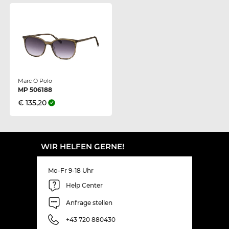
Marc O Polo
MP 506188
€ 135,20
WIR HELFEN GERNE!
Mo-Fr 9-18 Uhr
Help Center
Anfrage stellen
+43 720 880430