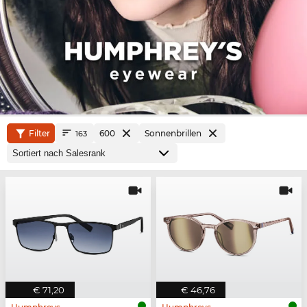
Filter
600
Sonnenbrillen
163
€ 71,20
€ 46,76