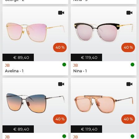
40 %
40 %
€ 89,40
€ 119,40
JB
JB
Avelina - 1
Nina - 1
40 %
40 %
€ 89,40
€ 119,40
JB
JB