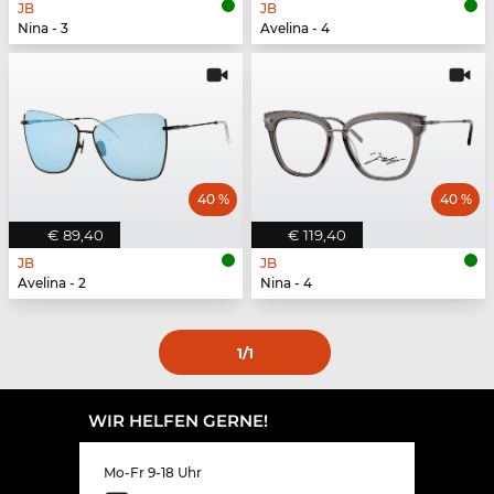
JB
JB
Nina - 3
Avelina - 4
40 %
40 %
€ 89,40
€ 119,40
JB
JB
Avelina - 2
Nina - 4
1
/1
WIR HELFEN GERNE!
Mo-Fr 9-18 Uhr