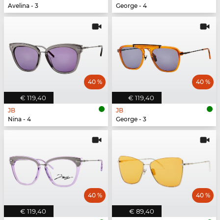
Avelina - 3
George - 4
40 %
40 %
€ 119,40
€ 119,40
JB
JB
Nina - 4
George - 3
40 %
40 %
€ 119,40
€ 89,40