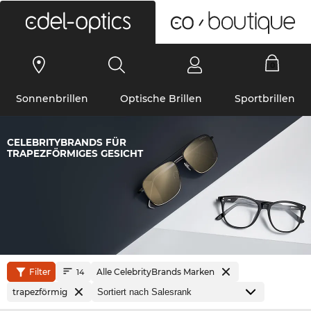
0
Sonnenbrillen
Optische Brillen
Sportbrillen
CELEBRITYBRANDS FÜR
TRAPEZFÖRMIGES GESICHT
Filter
Alle CelebrityBrands Marken
14
trapezförmig