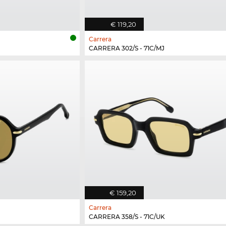
€ 119,20
Carrera
CARRERA 302/S - 71C/MJ
€ 159,20
Carrera
CARRERA 358/S - 71C/UK