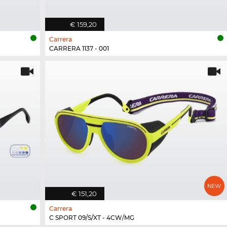
€ 159,20
Carrera
CARRERA 1137 - 001
€ 151,20
Carrera
C SPORT 09/S/XT - 4CW/MG