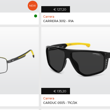
€ 127,20
Carrera
CARRERA 3012 - R1A
€ 135,20
Carrera
CARDUC 051/S - 71C/2K