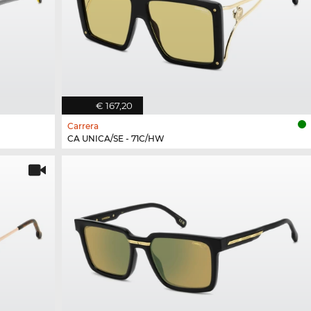
€ 167,20
Carrera
CA UNICA/SE - 71C/HW