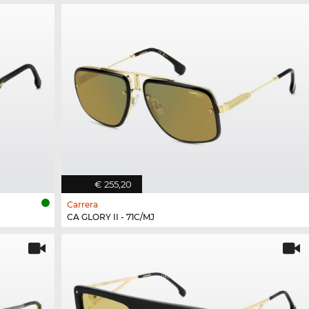
€ 255,20
Carrera
CA GLORY II - 71C/MJ