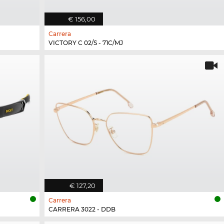
€ 156,00
Carrera
VICTORY C 02/S - 71C/MJ
€ 127,20
Carrera
CARRERA 3022 - DDB