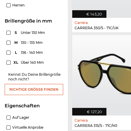
Herren
€ 143,20
Brillengröße in mm
Carrera
CARRERA 350/S - 71C/UK
S
Unter 130 Mm
M
130 - 135 Mm
L
136 - 140 Mm
XL
Über 140 Mm
Kennst Du Deine Brillengröße
noch nicht?
RICHTIGE GRÖSSE FINDEN
Eigenschaften
€ 127,20
Auf Lager
Carrera
CARRERA 315/S - 71C/MJ
Virtuelle Anprobe