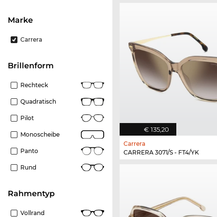
Marke
Carrera
Brillenform
Rechteck
Quadratisch
Pilot
€ 135,20
Monoscheibe
Carrera
Panto
CARRERA 3071/S - FT4/YK
Rund
Rahmentyp
Vollrand