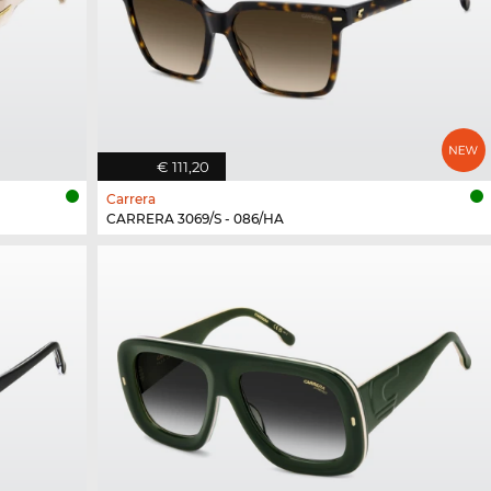
€ 111,20
Carrera
CARRERA 3069/S - 086/HA