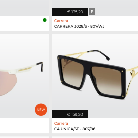
€ 135,20
P
Carrera
CARRERA 3028/S - 807/WJ
€ 159,20
Carrera
CA UNICA/SE - 807/86