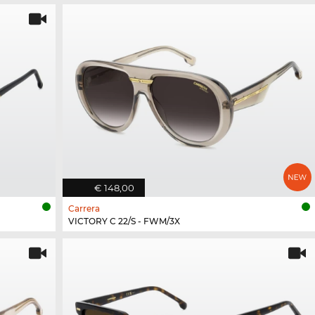
€ 148,00
Carrera
VICTORY C 22/S - FWM/3X