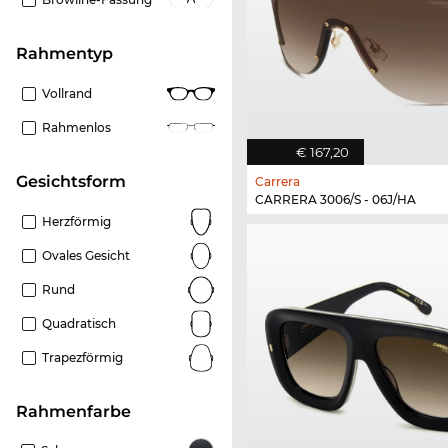
Rahmentyp
Vollrand
Rahmenlos
€ 167,20
Gesichtsform
Carrera
CARRERA 3006/S - 06J/HA
Herzförmig
Ovales Gesicht
Rund
Quadratisch
Trapezförmig
Rahmenfarbe