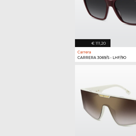
€ 111,20
Carrera
CARRERA 3069/S - LHF/9O