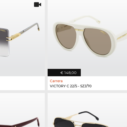
€ 148,00
Carrera
VICTORY C 22/S - SZJ/70