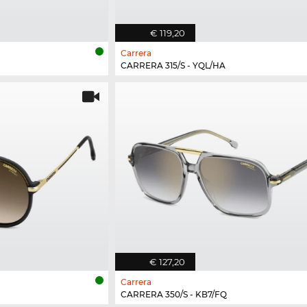
€ 119,20
Carrera
CARRERA 315/S - YQL/HA
€ 127,20
Carrera
CARRERA 350/S - KB7/FQ