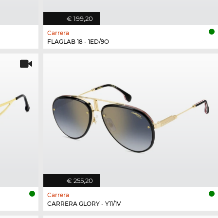
€ 199,20
Carrera
FLAGLAB 18 - 1ED/9O
€ 255,20
Carrera
CARRERA GLORY - Y11/1V