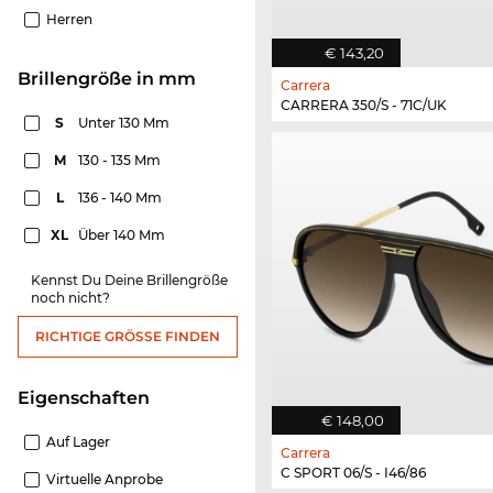
Herren
€ 143,20
Brillengröße in mm
Carrera
CARRERA 350/S - 71C/UK
S
Unter 130 Mm
M
130 - 135 Mm
L
136 - 140 Mm
XL
Über 140 Mm
Kennst Du Deine Brillengröße
noch nicht?
RICHTIGE GRÖSSE FINDEN
Eigenschaften
€ 148,00
Auf Lager
Carrera
C SPORT 06/S - I46/86
Virtuelle Anprobe