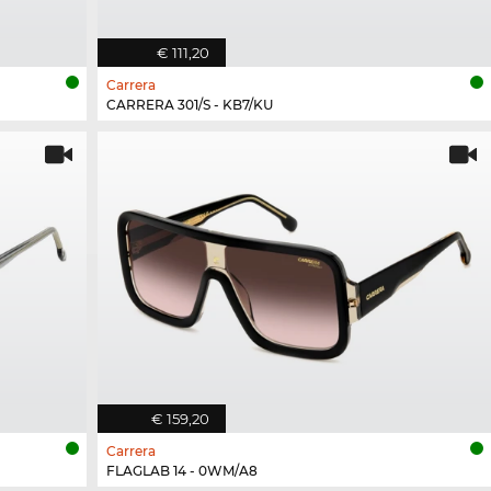
€ 111,20
Carrera
CARRERA 301/S - KB7/KU
€ 159,20
Carrera
FLAGLAB 14 - 0WM/A8