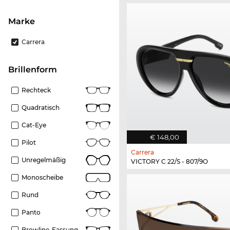
Marke
Carrera
Brillenform
Rechteck
Quadratisch
Cat-Eye
€ 148,00
Pilot
Carrera
Unregelmäßig
VICTORY C 22/S - 807/9O
Monoscheibe
Rund
Panto
Browline-Fassung