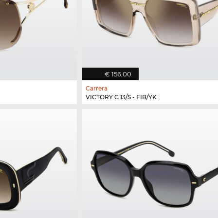
€ 156,00
Carrera
VICTORY C 13/S - FIB/YK