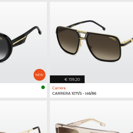
€ 159,20
Carrera
CARRERA 1071/S - I46/86